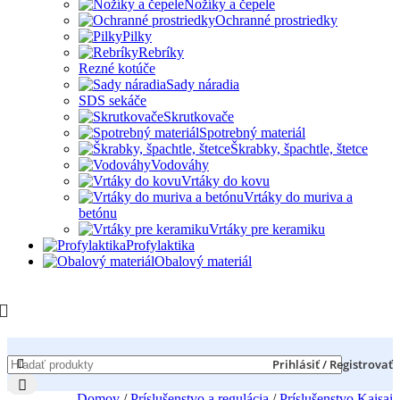
Nožíky a čepele
Ochranné prostriedky
Pilky
Rebríky
Rezné kotúče
Sady náradia
SDS sekáče
Skrutkovače
Spotrebný materiál
Škrabky, špachtle, štetce
Vodováhy
Vrtáky do kovu
Vrtáky do muriva a
betónu
Vrtáky pre keramiku
Profylaktika
Obalový materiál
Prihlásiť / Registrovať
Domov
/
Príslušenstvo a regulácia
/
Príslušenstvo Kaisai