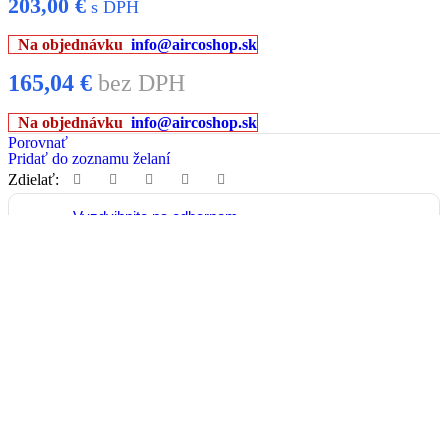
203,00
€
s DPH
Na objednávku
info@aircoshop.sk
165,04
€
bez DPH
Na objednávku
info@aircoshop.sk
Porovnať
Pridať do zoznamu želaní
Zdielať:
Vyzdvihnite na odbernom
mieste - Priemyselná 4, 921
01 Piešťany
Záruka 2 ROKY
Zdarma
Doručenie kuriérom do
30kg
do 24 - 48 hod
od 6,50€