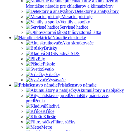
Montážne náradie pre chladiarov a klimatizérov
Detektory a analyzátory
Meracie prístroje
Ventily a spojky
Servisné hadice
Ohňovzdorná látka
Náradie elektrické
Aku skrutkovače
Brúsky
Kladivá SDS
Píly
Pištole
Svetlo
Vŕtačky
Vysávače
Príslušenstvo náradie
Akumulátory a nabíjačky
Bity, nádstavce,
predĺženia
Kladivá
Kľúče
Kliešte
Filtre, sáčky
Metre