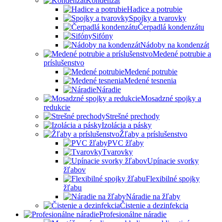
Kondenzát
Hadice a potrubie
Spojky a tvarovky
Čerpadlá kondenzátu
Sifóny
Nádoby na kondenzát
Medené potrubie a
príslušenstvo
Medené potrubie
Medené tesnenia
Náradie
Mosadzné spojky a
redukcie
Strešné prechody
Izolácia a pásky
Žľaby a príslušenstvo
PVC žľaby
Tvarovky
Upínacie svorky
žľabov
Flexibilné spojky
žľabu
Náradie na žľaby
Čistenie a dezinfekcia
Profesionálne náradie