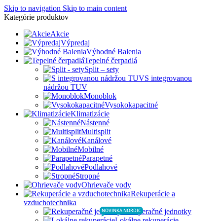
Skip to navigation
Skip to main content
Kategórie produktov
Akcie
Výpredaj
Výhodné Balenia
Tepelné čerpadlá
Split – sety
S integrovanou
nádržou TUV
Monoblok
Vysokokapacitné
Klimatizácie
Nástenné
Multisplit
Kanálové
Mobilné
Parapetné
Podlahové
Stropné
Ohrievače vody
Rekuperácie a
vzduchotechnika
Rekuperačné jednotky
NOVINKA NORDIC
Lokálne rekuperácie