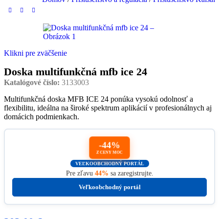
Klikni pre zväčšenie
Doska multifunkčná mfb ice 24
Katalógové číslo:
3133003
Multifunkčná doska MFB ICE 24 ponúka vysokú odolnosť a
flexibilitu, ideálna na široké spektrum aplikácií v profesionálnych aj
domácich podmienkach.
-44%
Z CENY MOC
VEĽKOOBCHODNÝ PORTÁL
Pre zľavu
44%
sa zaregistrujte.
Veľkoobchodný portál