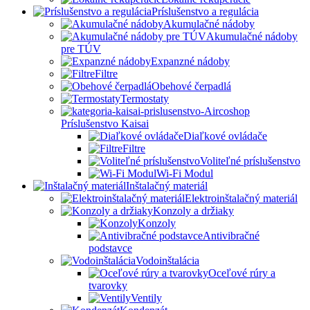
Príslušenstvo a regulácia
Akumulačné nádoby
Akumulačné nádoby
pre TÚV
Expanzné nádoby
Filtre
Obehové čerpadlá
Termostaty
Príslušenstvo Kaisai
Diaľkové ovládače
Filtre
Voliteľné príslušenstvo
Wi-Fi Modul
Inštalačný materiál
Elektroinštalačný materiál
Konzoly a držiaky
Konzoly
Antivibračné
podstavce
Vodoinštalácia
Oceľové rúry a
tvarovky
Ventily