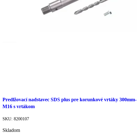
Pridať do košíka
Predlžovací nadstavec SDS plus pre korunkové vrtáky 300mm-
Rýchly náhľad
M16 s vrtákom
Porovnať
Pridať do zoznamu želaní
SKU:
8200107
Skladom