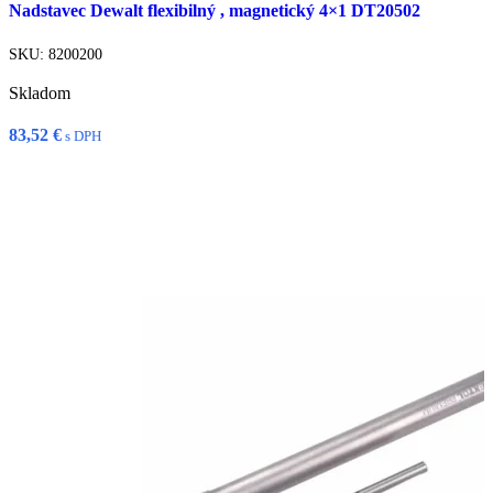
Nadstavec Dewalt flexibilný , magnetický 4×1 DT20502
Rýchly náhľad
Porovnať
SKU:
8200200
Pridať do zoznamu želaní
Skladom
83,52
€
s DPH