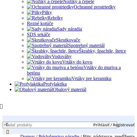
Nožíky a čepele
Ochranné prostriedky
Pilky
Rebríky
Rezné kotúče
Sady náradia
SDS sekáče
Skrutkovače
Spotrebný materiál
Škrabky, špachtle, štetce
Vodováhy
Vrtáky do kovu
Vrtáky do muriva a
betónu
Vrtáky pre keramiku
Profylaktika
Obalový materiál
Prihlásiť / Registrovať
Domov
/
Príslušenstvo náradie
/
Bity, nádstavce, predĺženia