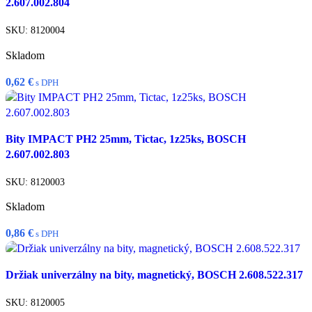
2.607.002.804
Porovnať
Pridať do zoznamu želaní
SKU:
8120004
Skladom
0,62
€
s DPH
Pridať do košíka
Bity IMPACT PH2 25mm, Tictac, 1z25ks, BOSCH
Rýchly náhľad
2.607.002.803
Porovnať
Pridať do zoznamu želaní
SKU:
8120003
Skladom
0,86
€
s DPH
Pridať do košíka
Držiak univerzálny na bity, magnetický, BOSCH 2.608.522.317
Rýchly náhľad
Porovnať
SKU:
8120005
Pridať do zoznamu želaní