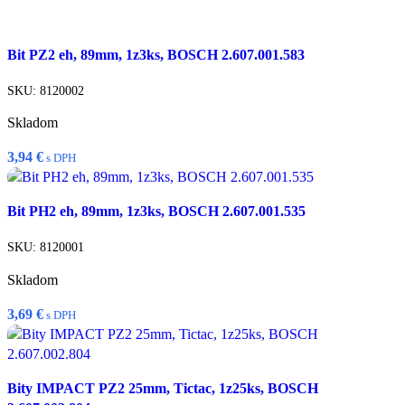
Pridať do košíka
Bit PZ2 eh, 89mm, 1z3ks, BOSCH 2.607.001.583
Rýchly náhľad
Porovnať
SKU:
8120002
Pridať do zoznamu želaní
Skladom
3,94
€
s DPH
Pridať do košíka
Bit PH2 eh, 89mm, 1z3ks, BOSCH 2.607.001.535
Rýchly náhľad
Porovnať
SKU:
8120001
Pridať do zoznamu želaní
Skladom
3,69
€
s DPH
Pridať do košíka
Bity IMPACT PZ2 25mm, Tictac, 1z25ks, BOSCH
Rýchly náhľad