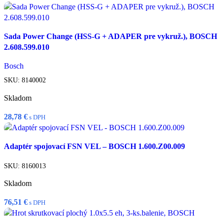
Pridať do košíka
Sada Power Change (HSS-G + ADAPER pre vykruž.), BOSCH
Rýchly náhľad
2.608.599.010
Porovnať
Pridať do zoznamu želaní
Bosch
SKU:
8140002
Skladom
28,78
€
s DPH
Pridať do košíka
Adaptér spojovací FSN VEL – BOSCH 1.600.Z00.009
Rýchly náhľad
Porovnať
SKU:
8160013
Pridať do zoznamu želaní
Skladom
76,51
€
s DPH