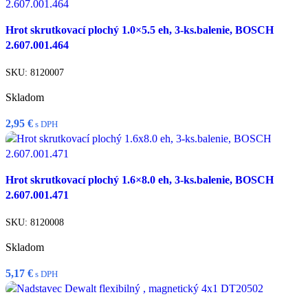
Pridať do košíka
Hrot skrutkovací plochý 1.0×5.5 eh, 3-ks.balenie, BOSCH
Rýchly náhľad
2.607.001.464
Porovnať
Pridať do zoznamu želaní
SKU:
8120007
Skladom
2,95
€
s DPH
Pridať do košíka
Hrot skrutkovací plochý 1.6×8.0 eh, 3-ks.balenie, BOSCH
Rýchly náhľad
2.607.001.471
Porovnať
Pridať do zoznamu želaní
SKU:
8120008
Skladom
5,17
€
s DPH
Pridať do košíka