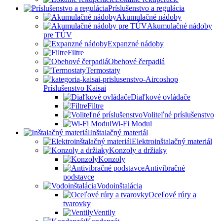
Príslušenstvo a regulácia
Akumulačné nádoby
Akumulačné nádoby
pre TÚV
Expanzné nádoby
Filtre
Obehové čerpadlá
Termostaty
Príslušenstvo Kaisai
Diaľkové ovládače
Filtre
Voliteľné príslušenstvo
Wi-Fi Modul
Inštalačný materiál
Elektroinštalačný materiál
Konzoly a držiaky
Konzoly
Antivibračné
podstavce
Vodoinštalácia
Oceľové rúry a
tvarovky
Ventily