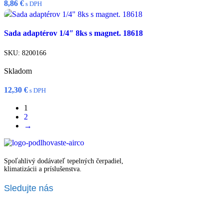
8,86
€
s DPH
Pridať do košíka
Sada adaptérov 1/4″ 8ks s magnet. 18618
Rýchly náhľad
Porovnať
SKU:
8200166
Pridať do zoznamu želaní
Skladom
12,30
€
s DPH
1
2
→
Spoľahlivý dodávateľ tepelných čerpadiel,
klimatizácii a príslušenstva.
Sledujte nás