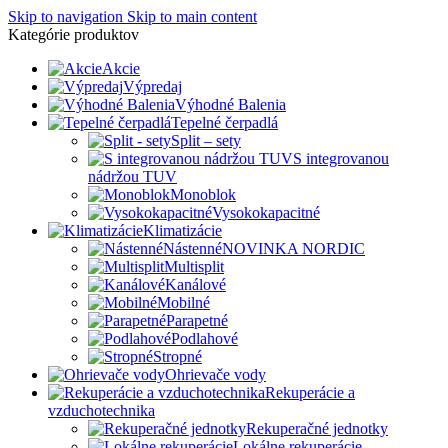
Skip to navigation
Skip to main content
Kategórie produktov
Akcie
Výpredaj
Výhodné Balenia
Tepelné čerpadlá
Split – sety
S integrovanou
nádržou TUV
Monoblok
Vysokokapacitné
Klimatizácie
Nástenné
NOVINKA NORDIC
Multisplit
Kanálové
Mobilné
Parapetné
Podlahové
Stropné
Ohrievače vody
Rekuperácie a
vzduchotechnika
Rekuperačné jednotky
Lokálne rekuperácie