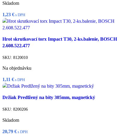
Skladom
1,23
€
s DPH
Viac info
Hrot skrutkovací torx Impact T30, 2-ks.balenie, BOSCH
Rýchly náhľad
2.608.522.477
Porovnať
Pridať do zoznamu želaní
SKU:
8120010
Na objednávku
1,11
€
s DPH
Pridať do košíka
Držiak Predlžený na bity 305mm, magnetický
Rýchly náhľad
Porovnať
SKU:
8200206
Pridať do zoznamu želaní
Skladom
20,79
€
s DPH