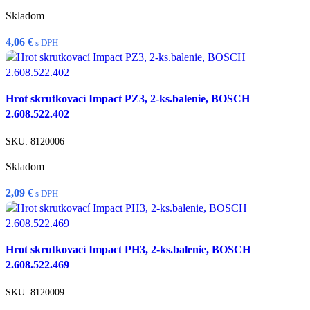
Skladom
4,06
€
s DPH
Pridať do košíka
Hrot skrutkovací Impact PZ3, 2-ks.balenie, BOSCH
Rýchly náhľad
2.608.522.402
Porovnať
Pridať do zoznamu želaní
SKU:
8120006
Skladom
2,09
€
s DPH
Pridať do košíka
Hrot skrutkovací Impact PH3, 2-ks.balenie, BOSCH
Rýchly náhľad
2.608.522.469
Porovnať
Pridať do zoznamu želaní
SKU:
8120009