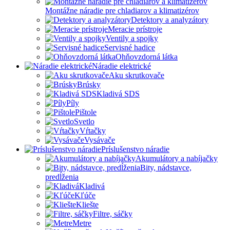
Montážne náradie pre chladiarov a klimatizérov
Detektory a analyzátory
Meracie prístroje
Ventily a spojky
Servisné hadice
Ohňovzdorná látka
Náradie elektrické
Aku skrutkovače
Brúsky
Kladivá SDS
Píly
Pištole
Svetlo
Vŕtačky
Vysávače
Príslušenstvo náradie
Akumulátory a nabíjačky
Bity, nádstavce,
predĺženia
Kladivá
Kľúče
Kliešte
Filtre, sáčky
Metre