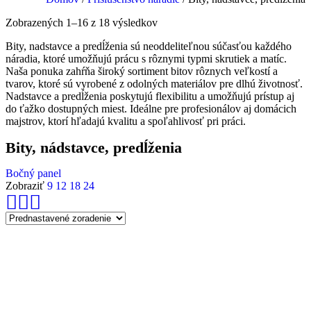
Zobrazených 1–16 z 18 výsledkov
Bity, nadstavce a predĺženia sú neoddeliteľnou súčasťou každého
náradia, ktoré umožňujú prácu s rôznymi typmi skrutiek a matíc.
Naša ponuka zahŕňa široký sortiment bitov rôznych veľkostí a
tvarov, ktoré sú vyrobené z odolných materiálov pre dlhú životnosť.
Nadstavce a predĺženia poskytujú flexibilitu a umožňujú prístup aj
do ťažko dostupných miest. Ideálne pre profesionálov aj domácich
majstrov, ktorí hľadajú kvalitu a spoľahlivosť pri práci.
Bity, nádstavce, predĺženia
Bočný panel
Zobraziť
9
12
18
24