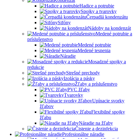
Kondenzát
Hadice a potrubie
Spojky a tvarovky
Čerpadlá kondenzátu
Sifóny
Nádoby na kondenzát
Medené potrubie a
príslušenstvo
Medené potrubie
Medené tesnenia
Náradie
Mosadzné spojky a
redukcie
Strešné prechody
Izolácia a pásky
Žľaby a príslušenstvo
PVC žľaby
Tvarovky
Upínacie svorky
žľabov
Flexibilné spojky
žľabu
Náradie na žľaby
Čistenie a dezinfekcia
Profesionálne náradie