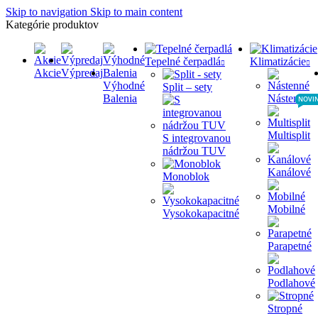
Skip to navigation
Skip to main content
Kategórie produktov
Tepelné čerpadlá
Klimatizácie
Akcie
Výpredaj
Výhodné
Split – sety
Balenia
Nástenné
NOVI
Multisplit
S integrovanou
nádržou TUV
Kanálové
Monoblok
Mobilné
Vysokokapacitné
Parapetné
Podlahové
Stropné