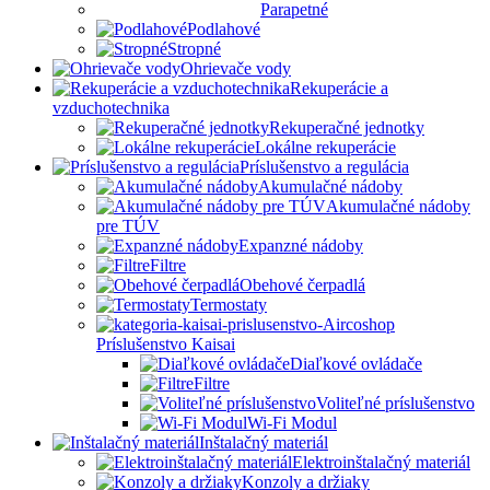
Parapetné
Podlahové
Stropné
Ohrievače vody
Rekuperácie a
vzduchotechnika
Rekuperačné jednotky
Lokálne rekuperácie
Príslušenstvo a regulácia
Akumulačné nádoby
Akumulačné nádoby
pre TÚV
Expanzné nádoby
Filtre
Obehové čerpadlá
Termostaty
Príslušenstvo Kaisai
Diaľkové ovládače
Filtre
Voliteľné príslušenstvo
Wi-Fi Modul
Inštalačný materiál
Elektroinštalačný materiál
Konzoly a držiaky