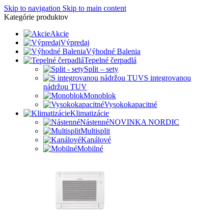
Skip to navigation
Skip to main content
Kategórie produktov
Akcie
Výpredaj
Výhodné Balenia
Tepelné čerpadlá
Split – sety
S integrovanou
nádržou TUV
Monoblok
Vysokokapacitné
Klimatizácie
Nástenné
NOVINKA NORDIC
Multisplit
Kanálové
Mobilné