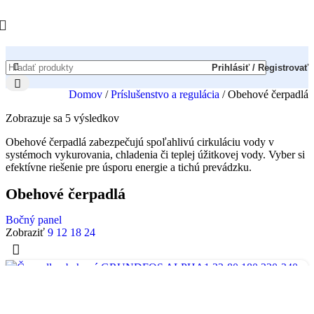
Prihlásiť / Registrovať
Domov
/
Príslušenstvo a regulácia
/
Obehové čerpadlá
Zobrazuje sa 5 výsledkov
Obehové čerpadlá zabezpečujú spoľahlivú cirkuláciu vody v
systémoch vykurovania, chladenia či teplej úžitkovej vody. Vyber si
efektívne riešenie pre úsporu energie a tichú prevádzku.
Obehové čerpadlá
Bočný panel
Zobraziť
9
12
18
24
Viac info
Rýchly náhľad