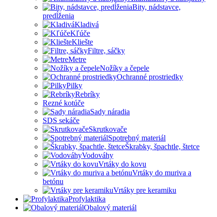
Bity, nádstavce,
predĺženia
Kladivá
Kľúče
Kliešte
Filtre, sáčky
Metre
Nožíky a čepele
Ochranné prostriedky
Pilky
Rebríky
Rezné kotúče
Sady náradia
SDS sekáče
Skrutkovače
Spotrebný materiál
Škrabky, špachtle, štetce
Vodováhy
Vrtáky do kovu
Vrtáky do muriva a
betónu
Vrtáky pre keramiku
Profylaktika
Obalový materiál