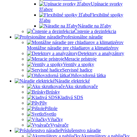
Upínacie svorky
žľabov
Flexibilné spojky
žľabu
Náradie na žľaby
Čistenie a dezinfekcia
Profesionálne náradie
Montážne náradie pre chladiarov a klimatizérov
Detektory a analyzátory
Meracie prístroje
Ventily a spojky
Servisné hadice
Ohňovzdorná látka
Náradie elektrické
Aku skrutkovače
Brúsky
Kladivá SDS
Píly
Pištole
Svetlo
Vŕtačky
Vysávače
Príslušenstvo náradie
Akumulátory a nabíjačky