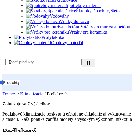
Skrutkovače
Spotrebný materiál
Škrabky, špachtle, štetce
Vodováhy
Vrtáky do kovu
Vrtáky do muriva a betónu
Vrtáky pre keramiku
Profylaktika
Obalový materiál
Produkty
Domov
/
Klimatizácie
/
Podlahové
Zobrazuje sa 7 výsledkov
Podlahové klimatizácie poskytujú efektívne chladenie aj vykurovanie 
a chladu. Naša ponuka zahŕňa modely s vysokým výkonom, nízkou hluč
Podlahové