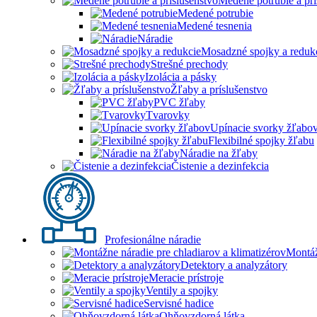
Medené potrubie a prí
Medené potrubie
Medené tesnenia
Náradie
Mosadzné spojky a reduk
Strešné prechody
Izolácia a pásky
Žľaby a príslušenstvo
PVC žľaby
Tvarovky
Upínacie svorky žľabo
Flexibilné spojky žľabu
Náradie na žľaby
Čistenie a dezinfekcia
Profesionálne náradie
Montáž
Detektory a analyzátory
Meracie prístroje
Ventily a spojky
Servisné hadice
Ohňovzdorná látka