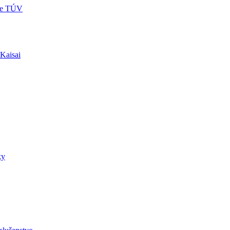
re TÚV
 Kaisai
ky