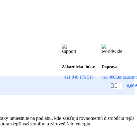
Zákaznícka linka:
Doprava
+421 948 176 518
nad 400Eur zadarm
0,00
otky umiestnite na podlahu, kde zaisťujú rovnomernú distribúciu tepla
rá zlepší váš komfort a zároveň šetrí energiu.