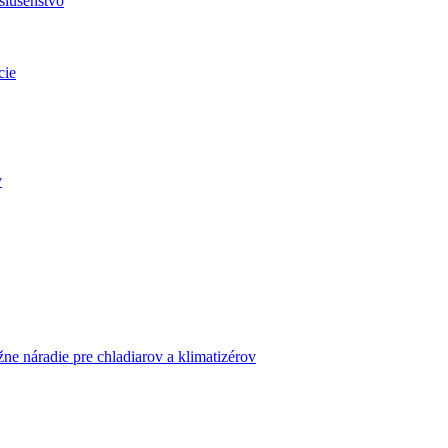
slušenstvo
cie
v
ne náradie pre chladiarov a klimatizérov