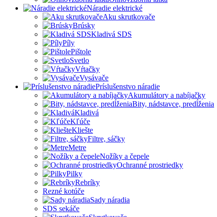
Náradie elektrické
Aku skrutkovače
Brúsky
Kladivá SDS
Píly
Pištole
Svetlo
Vŕtačky
Vysávače
Príslušenstvo náradie
Akumulátory a nabíjačky
Bity, nádstavce, predĺženia
Kladivá
Kľúče
Kliešte
Filtre, sáčky
Metre
Nožíky a čepele
Ochranné prostriedky
Pilky
Rebríky
Rezné kotúče
Sady náradia
SDS sekáče