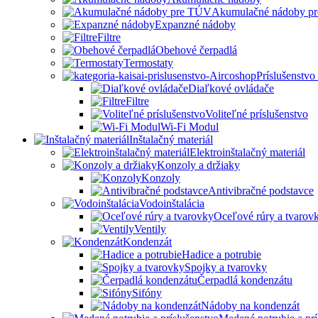
Akumulačné nádoby p
Expanzné nádoby
Filtre
Obehové čerpadlá
Termostaty
Príslušenstvo
Diaľkové ovládače
Filtre
Voliteľné príslušenstvo
Wi-Fi Modul
Inštalačný materiál
Elektroinštalačný materiál
Konzoly a držiaky
Konzoly
Antivibračné podstavce
Vodoinštalácia
Oceľové rúry a tvarov
Ventily
Kondenzát
Hadice a potrubie
Spojky a tvarovky
Čerpadlá kondenzátu
Sifóny
Nádoby na kondenzát