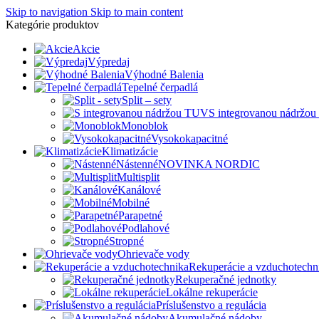
Skip to navigation
Skip to main content
Kategórie produktov
Akcie
Výpredaj
Výhodné Balenia
Tepelné čerpadlá
Split – sety
S integrovanou nádržo
Monoblok
Vysokokapacitné
Klimatizácie
Nástenné
NOVINKA NORDIC
Multisplit
Kanálové
Mobilné
Parapetné
Podlahové
Stropné
Ohrievače vody
Rekuperácie a vzduchotechn
Rekuperačné jednotky
Lokálne rekuperácie
Príslušenstvo a regulácia
Akumulačné nádoby