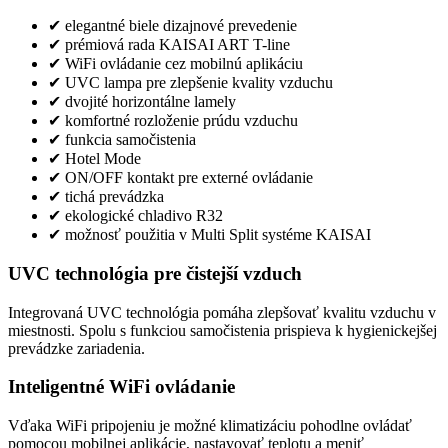
✔ elegantné biele dizajnové prevedenie
✔ prémiová rada KAISAI ART T-line
✔ WiFi ovládanie cez mobilnú aplikáciu
✔ UVC lampa pre zlepšenie kvality vzduchu
✔ dvojité horizontálne lamely
✔ komfortné rozloženie prúdu vzduchu
✔ funkcia samočistenia
✔ Hotel Mode
✔ ON/OFF kontakt pre externé ovládanie
✔ tichá prevádzka
✔ ekologické chladivo R32
✔ možnosť použitia v Multi Split systéme KAISAI
UVC technológia pre čistejší vzduch
Integrovaná UVC technológia pomáha zlepšovať kvalitu vzduchu v
miestnosti. Spolu s funkciou samočistenia prispieva k hygienickejšej
prevádzke zariadenia.
Inteligentné WiFi ovládanie
Vďaka WiFi pripojeniu je možné klimatizáciu pohodlne ovládať
pomocou mobilnej aplikácie, nastavovať teplotu a meniť