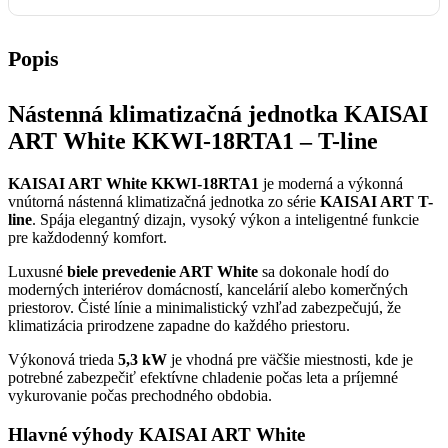
Popis
Nástenná klimatizačná jednotka KAISAI
ART White KKWI-18RTA1 – T-line
KAISAI ART White KKWI-18RTA1
je moderná a výkonná
vnútorná nástenná klimatizačná jednotka zo série
KAISAI ART T-
line
. Spája elegantný dizajn, vysoký výkon a inteligentné funkcie
pre každodenný komfort.
Luxusné
biele prevedenie ART White
sa dokonale hodí do
moderných interiérov domácností, kancelárií alebo komerčných
priestorov. Čisté línie a minimalistický vzhľad zabezpečujú, že
klimatizácia prirodzene zapadne do každého priestoru.
Výkonová trieda
5,3 kW
je vhodná pre väčšie miestnosti, kde je
potrebné zabezpečiť efektívne chladenie počas leta a príjemné
vykurovanie počas prechodného obdobia.
Hlavné výhody KAISAI ART White