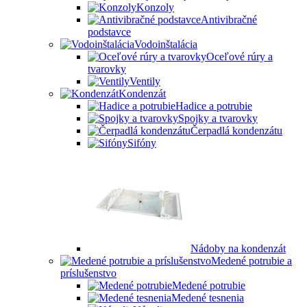
Konzoly
Antivibračné
podstavce
Vodoinštalácia
Oceľové rúry a
tvarovky
Ventily
Kondenzát
Hadice a potrubie
Spojky a tvarovky
Čerpadlá kondenzátu
Sifóny
Nádoby na kondenzát
Medené potrubie a
príslušenstvo
Medené potrubie
Medené tesnenia