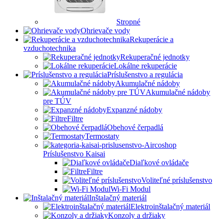
Stropné
Ohrievače vody
Rekuperácie a
vzduchotechnika
Rekuperačné jednotky
Lokálne rekuperácie
Príslušenstvo a regulácia
Akumulačné nádoby
Akumulačné nádoby
pre TÚV
Expanzné nádoby
Filtre
Obehové čerpadlá
Termostaty
Príslušenstvo Kaisai
Diaľkové ovládače
Filtre
Voliteľné príslušenstvo
Wi-Fi Modul
Inštalačný materiál
Elektroinštalačný materiál
Konzoly a držiaky