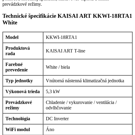
prevádzkové režimy.
Technické špecifikácie KAISAI ART KKWI-18RTA1
White
Model
KKWI-18RTA1
Produktová
KAISAI ART T-line
rada
Farebné
White / biela
prevedenie
Typ jednotky
Vnútorná nástenná klimatizačná jednotka
Výkonová trieda
5,3 kW
Prevádzkové
Chladenie / vykurovanie / ventilácia /
režimy
odvlhčovanie
Technológia
DC Inverter
WiFi modul
Áno