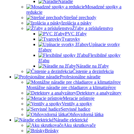
Náradie
Mosadzné spojky a
redukcie
Strešné prechody
Izolácia a pásky
Žľaby a príslušenstvo
PVC žľaby
Tvarovky
Upínacie svorky
žľabov
Flexibilné spojky
žľabu
Náradie na žľaby
Čistenie a dezinfekcia
Profesionálne náradie
Montážne náradie pre chladiarov a klimatizérov
Detektory a analyzátory
Meracie prístroje
Ventily a spojky
Servisné hadice
Ohňovzdorná látka
Náradie elektrické
Aku skrutkovače
Brúsky