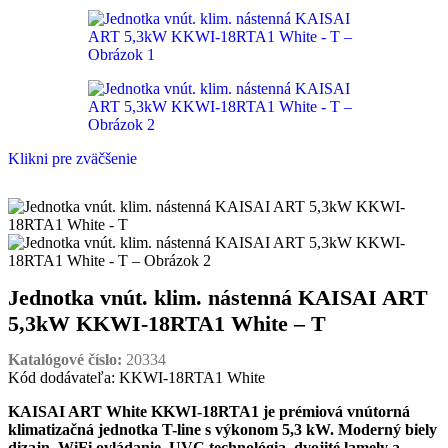
Klikni pre zväčšenie
Jednotka vnút. klim. nástenná KAISAI ART
5,3kW KKWI-18RTA1 White – T
Katalógové číslo:
20334
Kód dodávateľa: KKWI-18RTA1 White
KAISAI ART White KKWI-18RTA1 je prémiová vnútorná
klimatizačná jednotka T-line s výkonom 5,3 kW. Moderný biely
dizajn, WiFi ovládanie, UVC technológia, dvojité lamely a