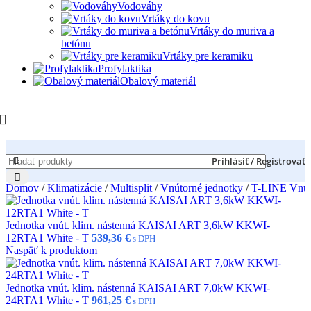
Vodováhy
Vrtáky do kovu
Vrtáky do muriva a
betónu
Vrtáky pre keramiku
Profylaktika
Obalový materiál
Prihlásiť / Registrovať
Domov
/
Klimatizácie
/
Multisplit
/
Vnútorné jednotky
/
T-LINE Vnút
Jednotka vnút. klim. nástenná KAISAI ART 3,6kW KKWI-
12RTA1 White - T
539,36
€
s DPH
Naspäť k produktom
Jednotka vnút. klim. nástenná KAISAI ART 7,0kW KKWI-
24RTA1 White - T
961,25
€
s DPH