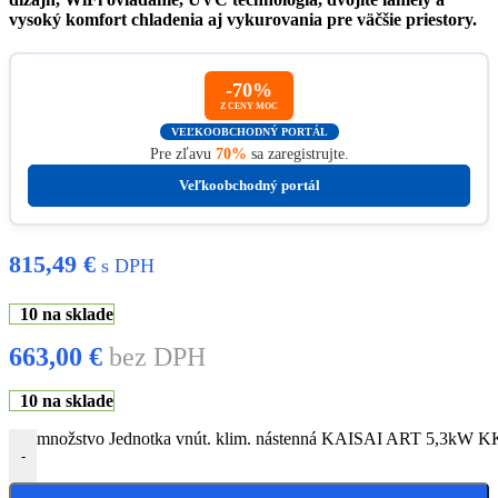
vysoký komfort chladenia aj vykurovania pre väčšie priestory.
-70%
Z CENY MOC
VEĽKOOBCHODNÝ PORTÁL
Pre zľavu
70%
sa zaregistrujte.
Veľkoobchodný portál
815,49
€
s DPH
10 na sklade
663,00
€
bez DPH
10 na sklade
množstvo Jednotka vnút. klim. nástenná KAISAI ART 5,3kW 
-