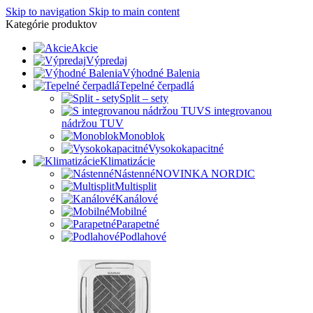
Skip to navigation
Skip to main content
Kategórie produktov
Akcie
Výpredaj
Výhodné Balenia
Tepelné čerpadlá
Split – sety
S integrovanou
nádržou TUV
Monoblok
Vysokokapacitné
Klimatizácie
Nástenné
NOVINKA NORDIC
Multisplit
Kanálové
Mobilné
Parapetné
Podlahové