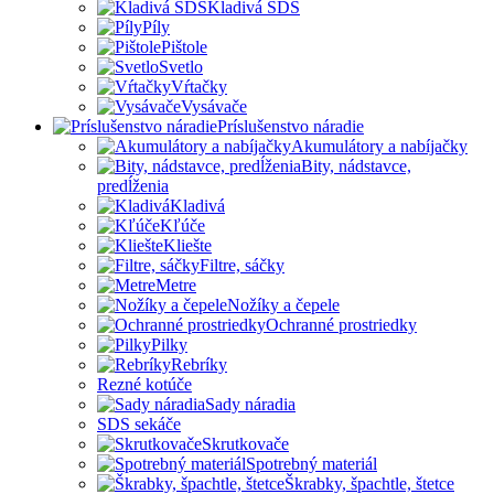
Kladivá SDS
Píly
Pištole
Svetlo
Vŕtačky
Vysávače
Príslušenstvo náradie
Akumulátory a nabíjačky
Bity, nádstavce,
predĺženia
Kladivá
Kľúče
Kliešte
Filtre, sáčky
Metre
Nožíky a čepele
Ochranné prostriedky
Pilky
Rebríky
Rezné kotúče
Sady náradia
SDS sekáče
Skrutkovače
Spotrebný materiál
Škrabky, špachtle, štetce