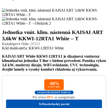
Jednotka vnút. klim. nástenná KAISAI ART
3,6kW KKWI-12RTA1 White – T
Katalógové číslo:
20333
Kód dodávateľa: KKWI-12RTA1 White
KAISAI ART White KKWI-12RTA1 je dizajnová vnútorná
klimatizačná jednotka T-line v bielom prevedení. Ponúka výkon
3,6 kW, moderný dizajn, WiFi ovládanie, UVC technológiu,
dvojité lamely a vysoký komfort chladenia aj vykurovania.
-68%
Z CENY MOC
VEĽKOOBCHODNÝ PORTÁL
Pre zľavu
68%
sa zaregistrujte.
Veľkoobchodný portál