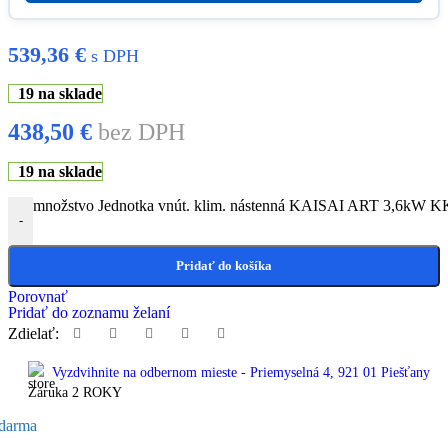
539,36
€
s DPH
19 na sklade
438,50
€
bez DPH
19 na sklade
množstvo Jednotka vnút. klim. nástenná KAISAI ART 3,6kW 
-
Pridať do košíka
Porovnať
Pridať do zoznamu želaní
Zdielať:
Vyzdvihnite na odbernom mieste - Priemyselná 4, 921 01 Piešťany
Záruka 2 ROKY
darma