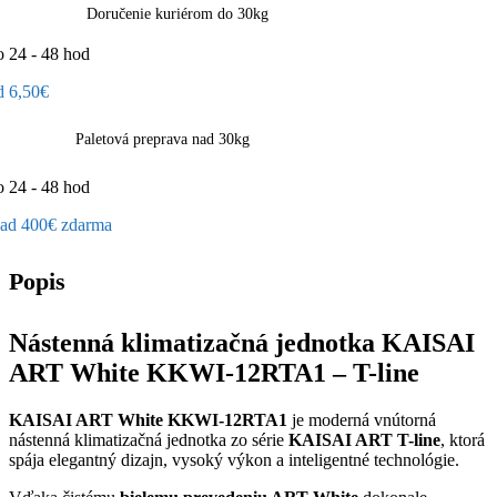
Doručenie kuriérom do 30kg
o 24 - 48 hod
d 6,50€
Paletová preprava nad 30kg
o 24 - 48 hod
ad 400€ zdarma
Popis
Nástenná klimatizačná jednotka KAISAI
ART White KKWI-12RTA1 – T-line
KAISAI ART White KKWI-12RTA1
je moderná vnútorná
nástenná klimatizačná jednotka zo série
KAISAI ART T-line
, ktorá
spája elegantný dizajn, vysoký výkon a inteligentné technológie.