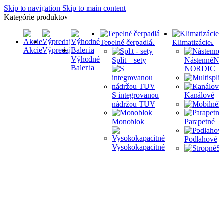
Skip to navigation
Skip to main content
Kategórie produktov
Tepelné čerpadlá
Klimatizácie
Akcie
Výpredaj
Výhodné
Split – sety
Nástenné
N
Balenia
NORDIC
S integrovanou
Kanálové
nádržou TUV
Monoblok
Parapetné
Podlahové
Vysokokapacitné