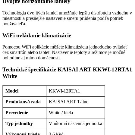
Dvojité horizontálne lamely
Technológia dvojitých lamiel umožňuje lepšiu distribúciu vzduchu v
miestnosti a presnejšie nastavenie smeru prúdenia podľa potrieb
používateľa.
WiFi ovládanie klimatizácie
Pomocou WiFi aplikácie môžete klimatizáciu jednoducho ovládať
cez smartfón alebo tablet. Nastavenie teploty a režimov je možné
pohodlne aj mimo domácnosti.
Technické špecifikácie KAISAI ART KKWI-12RTA1
White
Model
KKWI-12RTA1
Produktová rada
KAISAI ART T-line
Prevedenie
White / biela
Typ jednotky
Vnútorná nástenná jednotka
Výkonová trieda
3,6 kW