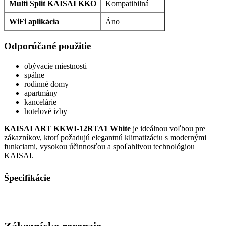
Multi Split KAISAI KKO
Kompatibilná
WiFi aplikácia
Áno
Odporúčané použitie
obývacie miestnosti
spálne
rodinné domy
apartmány
kancelárie
hotelové izby
KAISAI ART KKWI-12RTA1 White
je ideálnou voľbou pre
zákazníkov, ktorí požadujú elegantnú klimatizáciu s modernými
funkciami, vysokou účinnosťou a spoľahlivou technológiou
KAISAI.
Špecifikácie