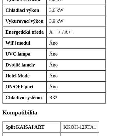
Chladiaci výkon
3,6 kW
Vykurovací výkon
3,9 kW
Energetická trieda
A+++ / A++
WiFi modul
Áno
UVC lampa
Áno
Dvojité lamely
Áno
Hotel Mode
Áno
ON/OFF port
Áno
Chladivo systému
R32
Kompatibilita
Split KAISAI ART
KKOH-12RTA1