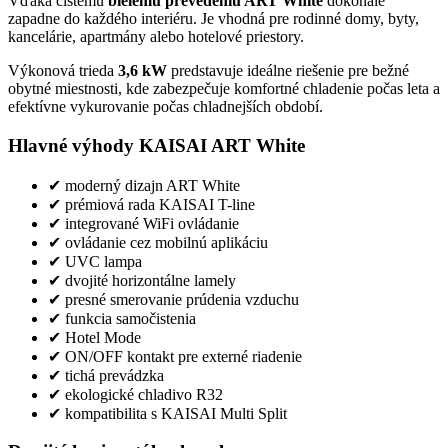
Vďaka čistému
bielemu prevedeniu ART White
dokonale
zapadne do každého interiéru. Je vhodná pre rodinné domy, byty,
kancelárie, apartmány alebo hotelové priestory.
Výkonová trieda
3,6 kW
predstavuje ideálne riešenie pre bežné
obytné miestnosti, kde zabezpečuje komfortné chladenie počas leta a
efektívne vykurovanie počas chladnejších období.
Hlavné výhody KAISAI ART White
✔ moderný dizajn ART White
✔ prémiová rada KAISAI T-line
✔ integrované WiFi ovládanie
✔ ovládanie cez mobilnú aplikáciu
✔ UVC lampa
✔ dvojité horizontálne lamely
✔ presné smerovanie prúdenia vzduchu
✔ funkcia samočistenia
✔ Hotel Mode
✔ ON/OFF kontakt pre externé riadenie
✔ tichá prevádzka
✔ ekologické chladivo R32
✔ kompatibilita s KAISAI Multi Split