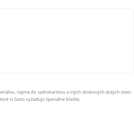
eriálov, najmä do sadrokartónu a iných doskových dutých stien.
é si často vyžadujú špeciálne kliešte.
 skrutku.