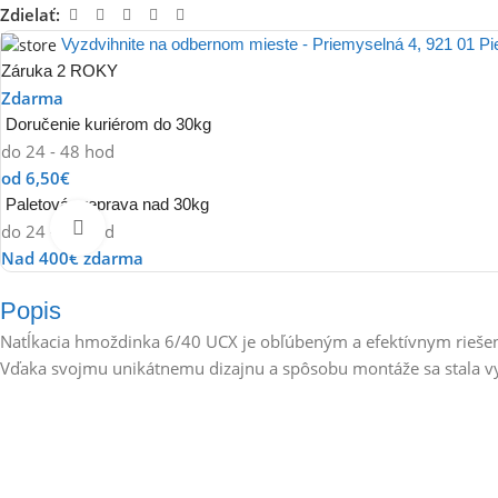
Zdielať:
Vyzdvihnite na odbernom mieste - Priemyselná 4, 921 01 P
Záruka 2 ROKY
Zdarma
Doručenie kuriérom do 30kg
do 24 - 48 hod
od 6,50€
Paletová preprava nad 30kg
Klikni pre zväčšenie
do 24 - 48 hod
Nad 400€ zdarma
Popis
Natĺkacia hmoždinka 6/40 UCX je obľúbeným a efektívnym riešen
Vďaka svojmu unikátnemu dizajnu a spôsobu montáže sa stala vy
Kľúčové vlastnosti a výhody:
Rýchla a jednoduchá montáž: Nevyžaduje žiadne špeciálne montážn
Vysoká univerzálnosť: Vhodná pre širokú škálu doskových a dutýc