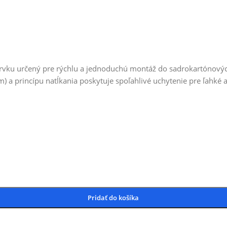
rvku určený pre rýchlu a jednoduchú montáž do sadrokartónových
a princípu natĺkania poskytuje spoľahlivé uchytenie pre ľahké a
Pridať do košíka