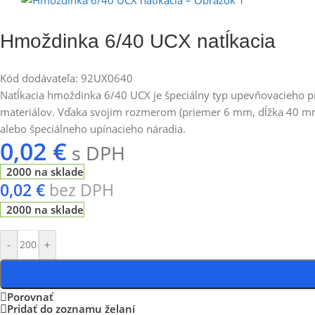
Hmoždinka 6/40 UCX natĺkacia
Kód dodávateľa: 92UX0640
Natĺkacia hmoždinka 6/40 UCX je špeciálny typ upevňovacieho p
materiálov. Vďaka svojim rozmerom (priemer 6 mm, dĺžka 40 mm) 
alebo špeciálneho upínacieho náradia.
0,02
€
s DPH
2000 na sklade
0,02
€
bez DPH
2000 na sklade
-
+
Porovnať
Pridať do zoznamu želaní