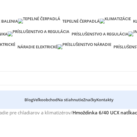
 BALENIA
TEPELNÉ ČERPADLÁ
K
NIKA
PRÍSLUŠENSTVO A REGULÁCIA
NÁRADIE ELEKTRICKÉ
PRÍSLUŠENS
Blog
Veľkoobchod
Na stiahnutie
Značky
Kontakty
die pre chladiarov a klimatizérov
/
Hmoždinka 6/40 UCX natĺkac