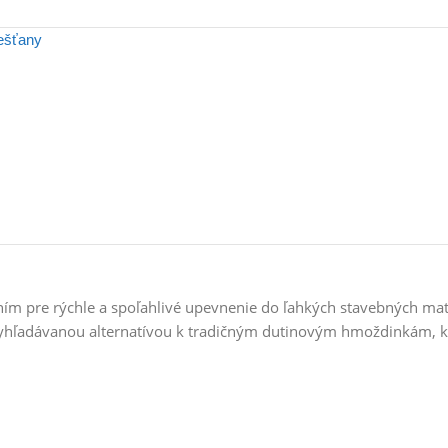
iešťany
ím pre rýchle a spoľahlivé upevnenie do ľahkých stavebných mat
hľadávanou alternatívou k tradičným dutinovým hmoždinkám, ktor
e kliešte. Stačí vyvŕtať otvor, natlícť hmoždinku a zaskrutkovať
h materiálov, ako sú: