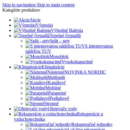
Skip to navigation
Skip to main content
Kategórie produktov
Akcie
Výpredaj
Výhodné Balenia
Tepelné čerpadlá
Split – sety
S integrovanou
nádržou TUV
Monoblok
Vysokokapacitné
Klimatizácie
Nástenné
NOVINKA NORDIC
Multisplit
Kanálové
Mobilné
Parapetné
Podlahové
Stropné
Ohrievače vody
Rekuperácie a
vzduchotechnika
Rekuperačné jednotky
Lokálne rekuperácie