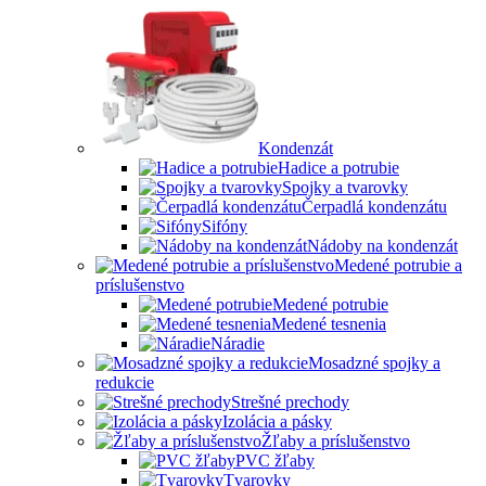
Kondenzát
Hadice a potrubie
Spojky a tvarovky
Čerpadlá kondenzátu
Sifóny
Nádoby na kondenzát
Medené potrubie a
príslušenstvo
Medené potrubie
Medené tesnenia
Náradie
Mosadzné spojky a
redukcie
Strešné prechody
Izolácia a pásky
Žľaby a príslušenstvo
PVC žľaby
Tvarovky