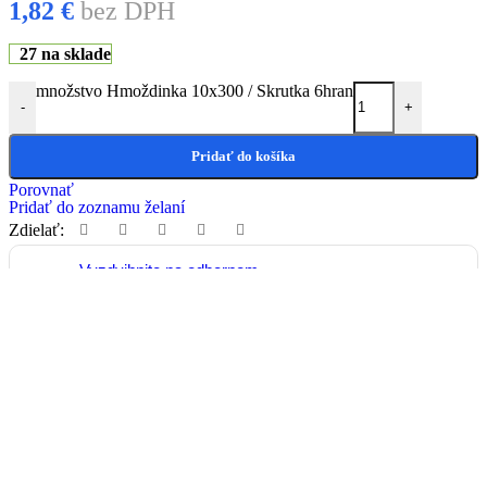
1,82
€
bez DPH
27 na sklade
množstvo Hmoždinka 10x300 / Skrutka 6hran
-
+
Pridať do košíka
Porovnať
Pridať do zoznamu želaní
Zdielať:
Vyzdvihnite na odbernom
mieste - Priemyselná 4, 921
01 Piešťany
Záruka 2 ROKY
Zdarma
Doručenie kuriérom do
30kg
do 24 - 48 hod