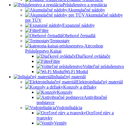
Príslušenstvo a regulácia
Akumulačné nádoby
Akumulačné nádoby
pre TÚV
Expanzné nádoby
Filtre
Obehové čerpadlá
Termostaty
Príslušenstvo Kaisai
Diaľkové ovládače
Filtre
Voliteľné príslušenstvo
Wi-Fi Modul
Inštalačný materiál
Elektroinštalačný materiál
Konzoly a držiaky
Konzoly
Antivibračné
podstavce
Vodoinštalácia
Oceľové rúry a
tvarovky
Ventily