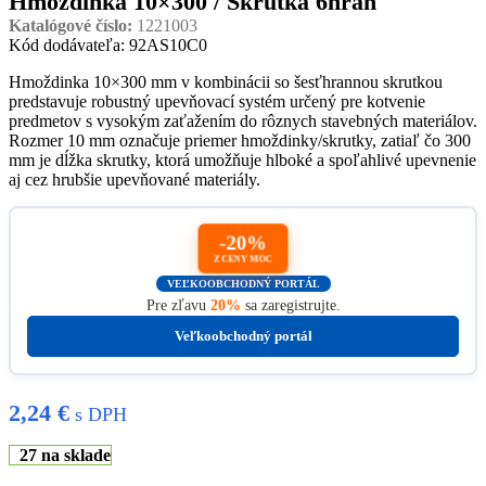
Hmoždinka 10×300 / Skrutka 6hran
Katalógové číslo:
1221003
Kód dodávateľa: 92AS10C0
Hmoždinka 10×300 mm v kombinácii so šesťhrannou skrutkou
predstavuje robustný upevňovací systém určený pre kotvenie
predmetov s vysokým zaťažením do rôznych stavebných materiálov.
Rozmer 10 mm označuje priemer hmoždinky/skrutky, zatiaľ čo 300
mm je dĺžka skrutky, ktorá umožňuje hlboké a spoľahlivé upevnenie
aj cez hrubšie upevňované materiály.
-20%
Z CENY MOC
VEĽKOOBCHODNÝ PORTÁL
Pre zľavu
20%
sa zaregistrujte.
Veľkoobchodný portál
2,24
€
s DPH
27 na sklade