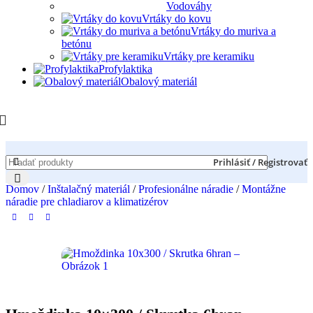
Vodováhy
Vrtáky do kovu
Vrtáky do muriva a
betónu
Vrtáky pre keramiku
Profylaktika
Obalový materiál
Prihlásiť / Registrovať
Domov
/
Inštalačný materiál
/
Profesionálne náradie
/
Montážne
náradie pre chladiarov a klimatizérov