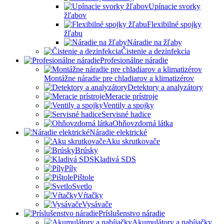
Upínacie svorky
žľabov
Flexibilné spojky
žľabu
Náradie na žľaby
Čistenie a dezinfekcia
Profesionálne náradie
Montážne náradie pre chladiarov a klimatizérov
Detektory a analyzátory
Meracie prístroje
Ventily a spojky
Servisné hadice
Ohňovzdorná látka
Náradie elektrické
Aku skrutkovače
Brúsky
Kladivá SDS
Píly
Pištole
Svetlo
Vŕtačky
Vysávače
Príslušenstvo náradie
Akumulátory a nabíjačky