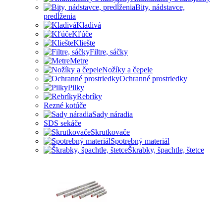
Bity, nádstavce,
predĺženia
Kladivá
Kľúče
Kliešte
Filtre, sáčky
Metre
Nožíky a čepele
Ochranné prostriedky
Pilky
Rebríky
Rezné kotúče
Sady náradia
SDS sekáče
Skrutkovače
Spotrebný materiál
Škrabky, špachtle, štetce