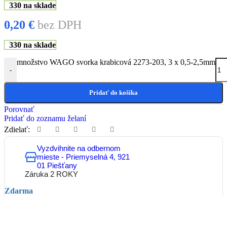
330 na sklade
0,20
€
bez DPH
330 na sklade
množstvo WAGO svorka krabicová 2273-203, 3 x 0,5-2,5mm
-
Pridať do košíka
Porovnať
Pridať do zoznamu želaní
Zdielať:
Vyzdvihnite na odbernom
mieste - Priemyselná 4, 921
01 Piešťany
Záruka 2 ROKY
Zdarma
Doručenie kuriérom do
30kg