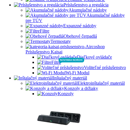
Príslušenstvo a regulácia
Akumulačné nádoby
Akumulačné nádoby
pre TÚV
Expanzné nádoby
Filtre
Obehové čerpadlá
Termostaty
Príslušenstvo Kaisai
Diaľkové ovládače
NOVINKA NORDIC
Filtre
Voliteľné príslušenstvo
Wi-Fi Modul
Inštalačný materiál
Elektroinštalačný materiál
Konzoly a držiaky
Konzoly