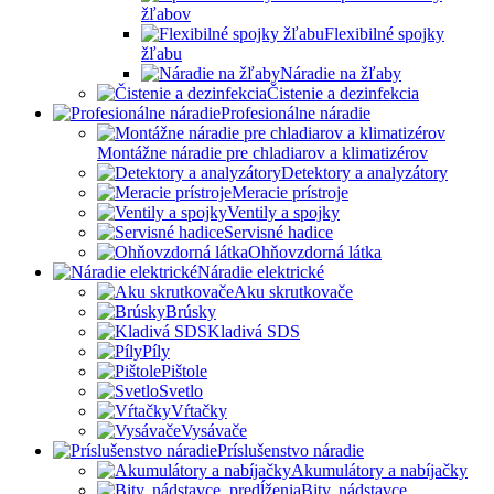
žľabov
Flexibilné spojky
žľabu
Náradie na žľaby
Čistenie a dezinfekcia
Profesionálne náradie
Montážne náradie pre chladiarov a klimatizérov
Detektory a analyzátory
Meracie prístroje
Ventily a spojky
Servisné hadice
Ohňovzdorná látka
Náradie elektrické
Aku skrutkovače
Brúsky
Kladivá SDS
Píly
Pištole
Svetlo
Vŕtačky
Vysávače
Príslušenstvo náradie
Akumulátory a nabíjačky
Bity, nádstavce,