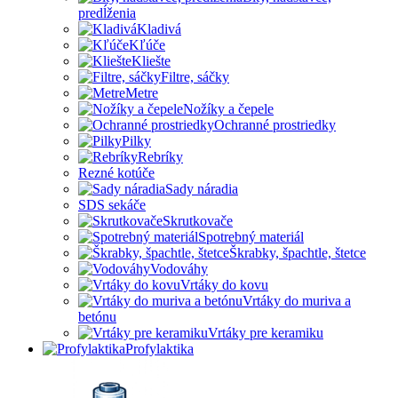
predĺženia
Kladivá
Kľúče
Kliešte
Filtre, sáčky
Metre
Nožíky a čepele
Ochranné prostriedky
Pilky
Rebríky
Rezné kotúče
Sady náradia
SDS sekáče
Skrutkovače
Spotrebný materiál
Škrabky, špachtle, štetce
Vodováhy
Vrtáky do kovu
Vrtáky do muriva a
betónu
Vrtáky pre keramiku
Profylaktika