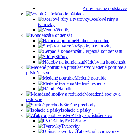
Antivibračné podstavce
Vodoinštalácia
Oceľové rúry a
tvarovky
Ventily
Kondenzát
Hadice a potrubie
Spojky a tvarovky
Čerpadlá kondenzátu
Sifóny
Nádoby na kondenzát
Medené potrubie a
príslušenstvo
Medené potrubie
Medené tesnenia
Náradie
Mosadzné spojky a
redukcie
Strešné prechody
Izolácia a pásky
Žľaby a príslušenstvo
PVC žľaby
Tvarovky
Upínacie svorky