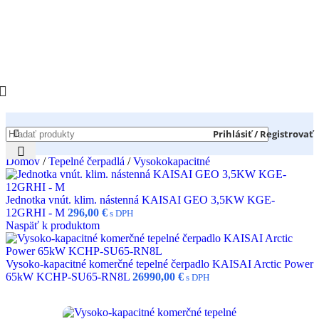
Prihlásiť / Registrovať
Domov
/
Tepelné čerpadlá
/
Vysokokapacitné
Jednotka vnút. klim. nástenná KAISAI GEO 3,5KW KGE-
12GRHI - M
296,00
€
s DPH
Naspäť k produktom
Vysoko-kapacitné komerčné tepelné čerpadlo KAISAI Arctic Power
65kW KCHP-SU65-RN8L
26990,00
€
s DPH