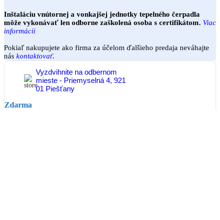
Inštaláciu vnútornej a vonkajšej jednotky tepelného čerpadla
môže vykonávať len odborne zaškolená osoba s certifikátom.
Viac
informácii
Pokiaľ nakupujete ako firma za účelom ďalšieho predaja neváhajte
nás
kontaktovať
.
Vyzdvihnite na odbernom
mieste - Priemyselná 4, 921
01 Piešťany
Zdarma
Doručenie kuriérom do
30kg
Do 24 - 48hod
od 6,50€
Paletová preprava nad
30kg
Do 24 - 48hod