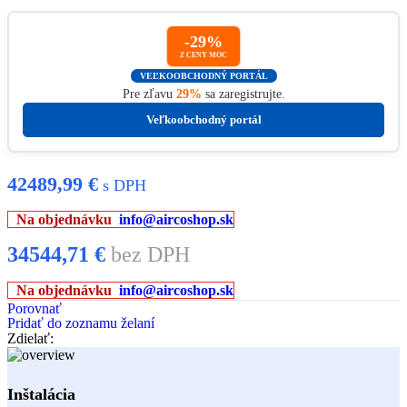
-29%
Z CENY MOC
VEĽKOOBCHODNÝ PORTÁL
Pre zľavu
29%
sa zaregistrujte.
Veľkoobchodný portál
42489,99
€
s DPH
Na objednávku
info@aircoshop.sk
34544,71
€
bez DPH
Na objednávku
info@aircoshop.sk
Porovnať
Pridať do zoznamu želaní
Zdielať:
Inštalácia