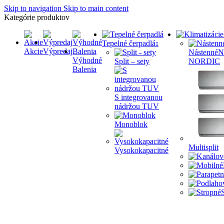
Skip to navigation
Skip to main content
Kategórie produktov
Tepelné čerpadlá
Akcie
Výpredaj
Nástenné
N
Výhodné
Split – sety
NORDIC
Balenia
S integrovanou
nádržou TUV
Monoblok
Multisplit
Vysokokapacitné