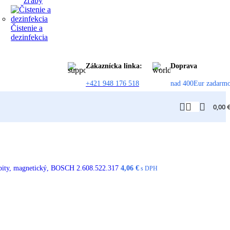
žľaby
Čistenie a
dezinfekcia
Zákaznícka linka:
Doprava
+421 948 176 518
nad 400Eur zadarm
0,00
 bity, magnetický, BOSCH 2.608.522.317
4,06
€
s DPH