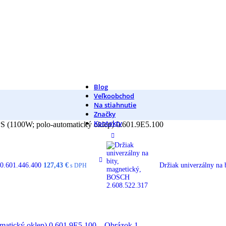
Blog
Veľkoobchod
Na stiahnutie
Značky
Kontakty
(1100W; polo-automatický oklep) 0.601.9E5.100
 0.601.446.400
127,43
€
Držiak univerzálny na
s DPH