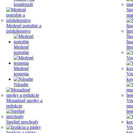
kondenzát
Spo
mat
Medené potrubie a
príslušenstvo
Škr
špa
Medené
šte
potrubie
Vo
Medené
tesnenia
Vrt
ko
Náradie
Mosadzné spojky a
Vrt
redukcie
mur
bet
Strešné prechody
Vrt
Izolácia a pásky
ke