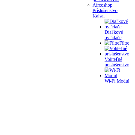
Príslušenstvo
Kaisai
Diaľkové
ovládače
Filtre
Voliteľné
príslušenstvo
Wi-Fi Modul