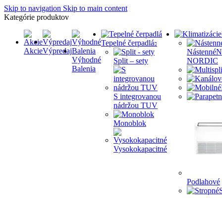
Skip to navigation
Skip to main content
Kategórie produktov
Tepelné čerpadlá
Akcie
Výpredaj
Nástenné
N
Výhodné
Split – sety
NORDIC
Balenia
S integrovanou
nádržou TUV
Monoblok
Vysokokapacitné
Podlahové