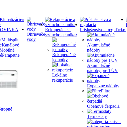
Klimatizácie
OVINKA
Rekuperácie a
Príslušenstvo a regulácia
Ohrievače
vzduchotechnika
vody
Multisplit
Kanálové
Akumulačné
Mobilné
nádoby
Rekuperačné
Parapetné
jednotky
Akumulačné
nádoby pre TÚV
Lokálne
rekuperácie
Expanzné nádoby
Filtre
Obehové čerpadlá
Stropné
Termostaty