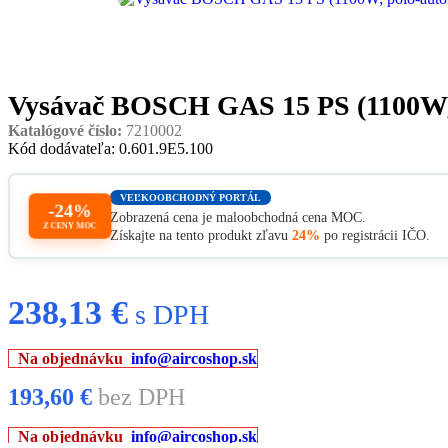
Vysávač BOSCH GAS 15 PS (1100W; p
Katalógové číslo:
7210002
Kód dodávateľa: 0.601.9E5.100
VEĽKOOBCHODNÝ PORTÁL
-24%
Zobrazená cena je maloobchodná cena MOC.
Z CENY MOC
Získajte na tento produkt zľavu
24%
po registrácii IČO.
238,13
€
s DPH
Na objednávku
info@aircoshop.sk
193,60
€
bez DPH
Na objednávku
info@aircoshop.sk