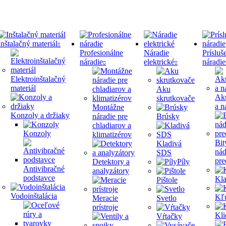
Inštalačný materiál
Profesionálne
Náradie
Prísluš
náradie
elektrické
náradie
Elektroinštalačný
materiál
Aku
Ak
skrutkovače
a n
Montážne
Konzoly a držiaky
náradie pre
Brúsky
chladiarov a
Konzoly
klimatizérov
Bit
Kladivá
nád
SDS
pre
Detektory a
Píly
Antivibračné
analyzátory
podstavce
Kla
Pištole
Vodoinštalácia
Kľ
Meracie
Svetlo
prístroje
Kli
Vŕtačky