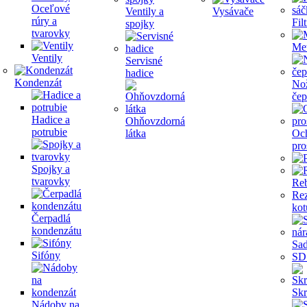
Oceľové
Ventily a
Vysávače
rúry a
Fil
spojky
tvarovky
Me
Ventily
Servisné
hadice
Kondenzát
Nož
čep
Hadice a
Ohňovzdorná
potrubie
látka
Oc
pro
Spojky a
tvarovky
Reb
Re
kot
Čerpadlá
kondenzátu
Sad
Sifóny
SD
Skr
Nádoby na