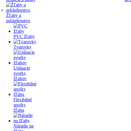
Žľaby a
príslušenstvo
PVC žľaby
Tvarovky
Upínacie
svorky
žľabov
Flexibilné
spojky
žľabu
Náradie na