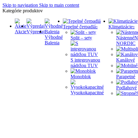
Skip to navigation
Skip to main content
Kategórie produktov
Tepelné čerpadlá
Klimatizácie
Akcie
Výpredaj
Výhodné
Split – sety
Nástenné
N
Balenia
NORDIC
S integrovanou
Kanálové
nádržou TUV
Monoblok
Parapetné
Podlahové
Vysokokapacitné