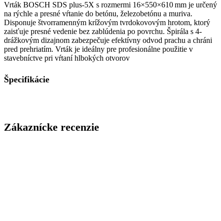
Vrták BOSCH SDS plus-5X s rozmermi 16×550×610 mm je určený
na rýchle a presné vŕtanie do betónu, železobetónu a muriva.
Disponuje štvorramenným krížovým tvrdokovovým hrotom, ktorý
zaisťuje presné vedenie bez zablúdenia po povrchu. Špirála s 4-
drážkovým dizajnom zabezpečuje efektívny odvod prachu a chráni
pred prehriatím. Vrták je ideálny pre profesionálne použitie v
stavebníctve pri vŕtaní hlbokých otvorov
Špecifikácie
Zákaznícke recenzie
Spoľahlivý dodávateľ tepelných čerpadiel,
klimatizácii a príslušenstva.
Sledujte nás