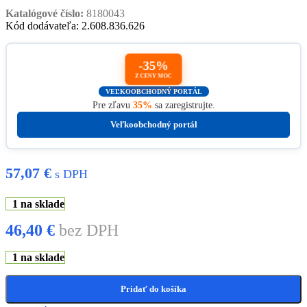
Katalógové číslo:
8180043
Kód dodávateľa: 2.608.836.626
-35%
Z CENY MOC
VEĽKOOBCHODNÝ PORTÁL
Pre zľavu
35%
sa zaregistrujte.
Veľkoobchodný portál
57,07
€
s DPH
1 na sklade
46,40
€
bez DPH
1 na sklade
Pridať do košíka