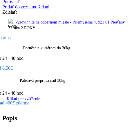
Porovnať
Pridať do zoznamu želaní
Zdielať:
Vyzdvihnite na odbernom mieste - Priemyselná 4, 921 01 Piešťany
Záruka 2 ROKY
darma
Doručenie kuriérom do 30kg
o 24 - 48 hod
d 6,50€
Paletová preprava nad 30kg
o 24 - 48 hod
Klikni pre zväčšenie
ad 400€ zdarma
Popis