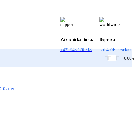
Zákaznícka linka:
Doprava
+421 948 176 518
nad 400Eur zadarm
0,00
12
€
s DPH