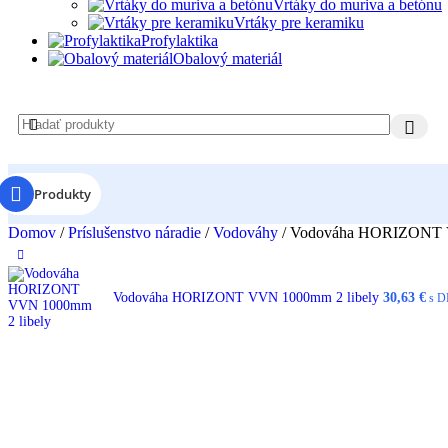
Vrtáky do muriva a betónu
Vrtáky pre keramiku
Profylaktika
Obalový materiál
Produkty
Domov
/
Príslušenstvo náradie
/
Vodováhy
/
Vodováha HORIZONT V
Vodováha HORIZONT VVN 1000mm 2 libely
30,63
€
s D