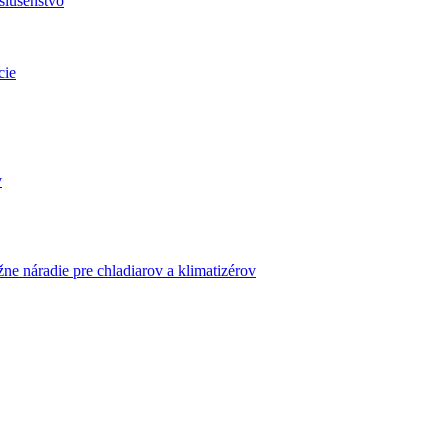
slušenstvo
cie
v
ne náradie pre chladiarov a klimatizérov