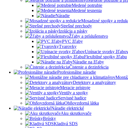
Medené potrubie a prí
Medené potrubie
Medené tesnenia
Náradie
Mosadzné spojky a reduk
Strešné prechody
Izolácia a pásky
Žľaby a príslušenstvo
PVC žľaby
Tvarovky
Upínacie svorky žľabo
Flexibilné spojky žľabu
Náradie na žľaby
Čistenie a dezinfekcia
Profesionálne náradie
Montáž
Detektory a analyzátory
Meracie prístroje
Ventily a spojky
Servisné hadice
Ohňovzdorná látka
Náradie elektrické
Aku skrutkovače
Brúsky
Kladivá SDS