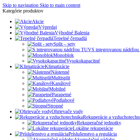
Skip to navigation
Skip to main content
Kategórie produktov
Akcie
Výpredaj
Výhodné Balenia
Tepelné čerpadlá
Split – sety
S integrovanou nádržo
Monoblok
Vysokokapacitné
Klimatizácie
Nástenné
Multisplit
Kanálové
Mobilné
Parapetné
Podlahové
Stropné
Ohrievače vody
Rekuperácie a vzduchotechn
Rekuperačné jednotky
Lokálne rekuperácie
Príslušenstvo a regulácia
Akumulačné nádoby