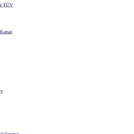
re TÚV
 Kaisai
ky