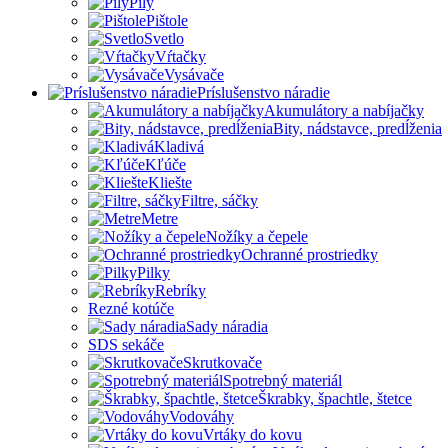
Píly
Pištole
Svetlo
Vŕtačky
Vysávače
Príslušenstvo náradie
Akumulátory a nabíjačky
Bity, nádstavce, predĺženia
Kladivá
Kľúče
Kliešte
Filtre, sáčky
Metre
Nožíky a čepele
Ochranné prostriedky
Pilky
Rebríky
Rezné kotúče
Sady náradia
SDS sekáče
Skrutkovače
Spotrebný materiál
Škrabky, špachtle, štetce
Vodováhy
Vrtáky do kovu