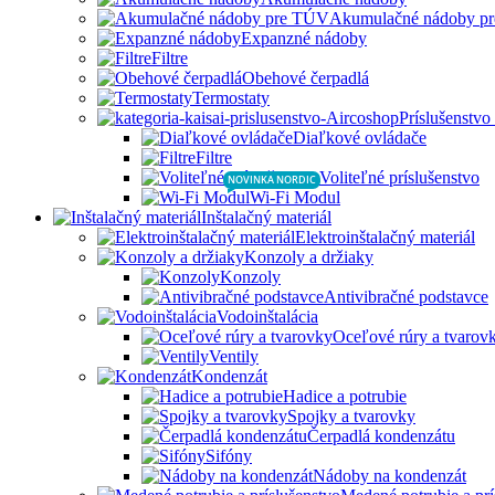
Akumulačné nádoby p
Expanzné nádoby
Filtre
Obehové čerpadlá
Termostaty
Príslušenstvo
Diaľkové ovládače
Filtre
Voliteľné príslušenstvo
NOVINKA NORDIC
Wi-Fi Modul
Inštalačný materiál
Elektroinštalačný materiál
Konzoly a držiaky
Konzoly
Antivibračné podstavce
Vodoinštalácia
Oceľové rúry a tvarov
Ventily
Kondenzát
Hadice a potrubie
Spojky a tvarovky
Čerpadlá kondenzátu
Sifóny
Nádoby na kondenzát