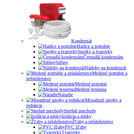
Kondenzát
Hadice a potrubie
Spojky a tvarovky
Čerpadlá kondenzátu
Sifóny
Nádoby na kondenzát
Medené potrubie a
príslušenstvo
Medené potrubie
Medené tesnenia
Náradie
Mosadzné spojky a
redukcie
Strešné prechody
Izolácia a pásky
Žľaby a príslušenstvo
PVC žľaby
Tvarovky