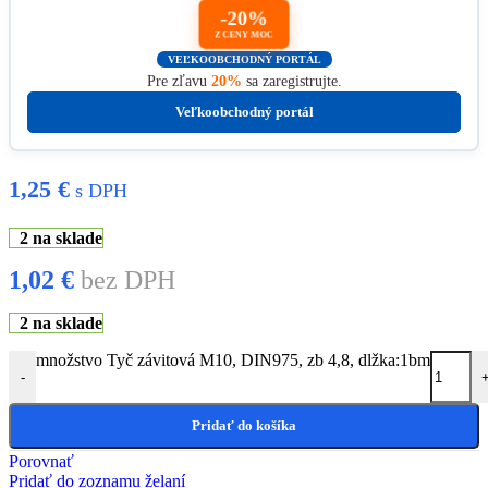
-20%
Z CENY MOC
VEĽKOOBCHODNÝ PORTÁL
Pre zľavu
20%
sa zaregistrujte.
Veľkoobchodný portál
1,25
€
s DPH
2 na sklade
1,02
€
bez DPH
2 na sklade
množstvo Tyč závitová M10, DIN975, zb 4,8, dlžka:1bm
-
Pridať do košíka
Porovnať
Pridať do zoznamu želaní