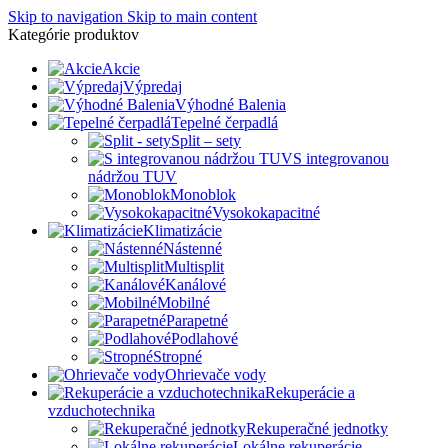
Skip to navigation
Skip to main content
Kategórie produktov
Akcie
Výpredaj
Výhodné Balenia
Tepelné čerpadlá
Split – sety
S integrovanou
nádržou TUV
Monoblok
Vysokokapacitné
Klimatizácie
Nástenné
Multisplit
Kanálové
Mobilné
Parapetné
Podlahové
Stropné
Ohrievače vody
Rekuperácie a
vzduchotechnika
Rekuperačné jednotky
Lokálne rekuperácie