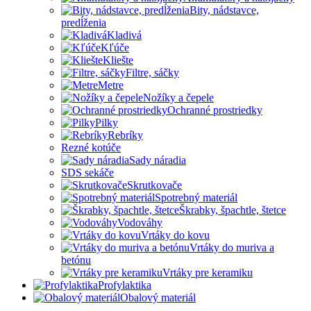
Bity, nádstavce,
predĺženia
Kladivá
Kľúče
Kliešte
Filtre, sáčky
Metre
Nožíky a čepele
Ochranné prostriedky
Pilky
Rebríky
Rezné kotúče
Sady náradia
SDS sekáče
Skrutkovače
Spotrebný materiál
Škrabky, špachtle, štetce
Vodováhy
Vrtáky do kovu
Vrtáky do muriva a
betónu
Vrtáky pre keramiku
Profylaktika
Obalový materiál