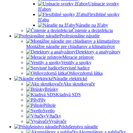
Upínacie svorky
žľabov
Flexibilné spojky
žľabu
Náradie na žľaby
Čistenie a dezinfekcia
Profesionálne náradie
Montážne náradie pre chladiarov a klimatizérov
Detektory a analyzátory
Meracie prístroje
Ventily a spojky
Servisné hadice
Ohňovzdorná látka
Náradie elektrické
Aku skrutkovače
Brúsky
Kladivá SDS
Píly
Pištole
Svetlo
Vŕtačky
Vysávače
Príslušenstvo náradie
Akumulátory a nabíjačky