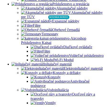
Príslušenstvo a regulácia
Akumulačné nádoby
Akumulačné nádoby
pre TÚV
NOVINKA NORDIC
Expanzné nádoby
Filtre
Obehové čerpadlá
Termostaty
Príslušenstvo Kaisai
Diaľkové ovládače
Filtre
Voliteľné príslušenstvo
Wi-Fi Modul
Inštalačný materiál
Elektroinštalačný materiál
Konzoly a držiaky
Konzoly
Antivibračné
podstavce
Vodoinštalácia
Oceľové rúry a
tvarovky
Ventily