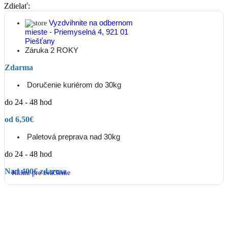
Zdielať:
Vyzdvihnite na odbernom
mieste - Priemyselná 4, 921 01
Piešťany
Záruka 2 ROKY
Zdarma
Doručenie kuriérom do 30kg
do 24 - 48 hod
od 6,50€
Paletová preprava nad 30kg
do 24 - 48 hod
Nad 400€ zdarma
Klikni pre zväčšenie
Popis