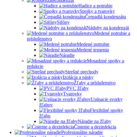
Kondenzát
Hadice a potrubie
Spojky a tvarovky
Čerpadlá kondenzátu
Sifóny
Nádoby na kondenzát
Medené potrubie a
príslušenstvo
Medené potrubie
Medené tesnenia
Náradie
Mosadzné spojky a
redukcie
Strešné prechody
Izolácia a pásky
Žľaby a príslušenstvo
PVC žľaby
Tvarovky
Upínacie svorky
žľabov
Flexibilné spojky
žľabu
Náradie na žľaby
Čistenie a dezinfekcia
Profesionálne náradie