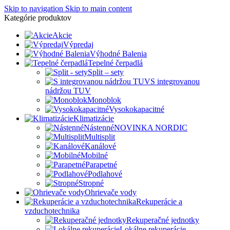
Skip to navigation
Skip to main content
Kategórie produktov
Akcie
Výpredaj
Výhodné Balenia
Tepelné čerpadlá
Split – sety
S integrovanou
nádržou TUV
Monoblok
Vysokokapacitné
Klimatizácie
Nástenné
NOVINKA NORDIC
Multisplit
Kanálové
Mobilné
Parapetné
Podlahové
Stropné
Ohrievače vody
Rekuperácie a
vzduchotechnika
Rekuperačné jednotky
Lokálne rekuperácie