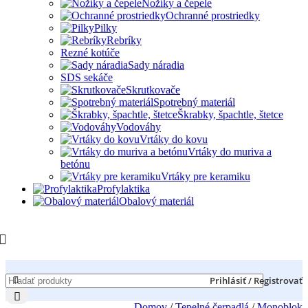
Nožíky a čepele
Ochranné prostriedky
Pilky
Rebríky
Rezné kotúče
Sady náradia
SDS sekáče
Skrutkovače
Spotrebný materiál
Škrabky, špachtle, štetce
Vodováhy
Vrtáky do kovu
Vrtáky do muriva a
betónu
Vrtáky pre keramiku
Profylaktika
Obalový materiál
Prihlásiť / Registrovať
Domov
/
Tepelné čerpadlá
/
Monoblok