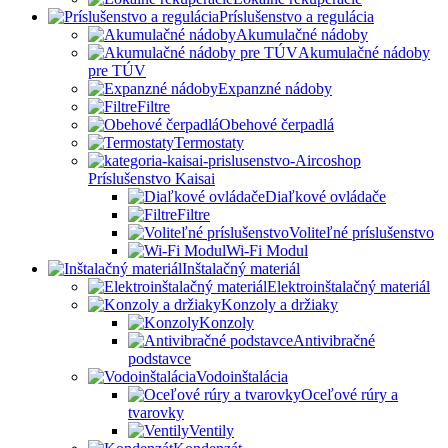
Príslušenstvo a regulácia
Akumulačné nádoby
Akumulačné nádoby
pre TÚV
Expanzné nádoby
Filtre
Obehové čerpadlá
Termostaty
Príslušenstvo Kaisai
Diaľkové ovládače
Filtre
Voliteľné príslušenstvo
Wi-Fi Modul
Inštalačný materiál
Elektroinštalačný materiál
Konzoly a držiaky
Konzoly
Antivibračné
podstavce
Vodoinštalácia
Oceľové rúry a
tvarovky
Ventily