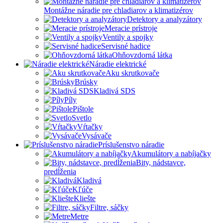
Montážne náradie pre chladiarov a klimatizérov
Detektory a analyzátory
Meracie prístroje
Ventily a spojky
Servisné hadice
Ohňovzdorná látka
Náradie elektrické
Aku skrutkovače
Brúsky
Kladivá SDS
Píly
Pištole
Svetlo
Vŕtačky
Vysávače
Príslušenstvo náradie
Akumulátory a nabíjačky
Bity, nádstavce,
predĺženia
Kladivá
Kľúče
Kliešte
Filtre, sáčky
Metre