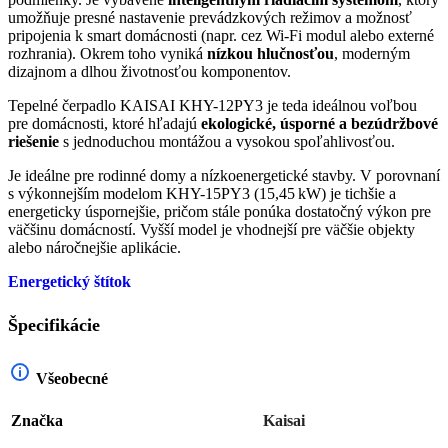
umožňuje presné nastavenie prevádzkových režimov a možnosť
pripojenia k smart domácnosti (napr. cez Wi-Fi modul alebo externé
rozhrania). Okrem toho vyniká
nízkou hlučnosťou
, moderným
dizajnom a dlhou životnosťou komponentov.
Tepelné čerpadlo KAISAI KHY-12PY3 je teda ideálnou voľbou
pre domácnosti, ktoré hľadajú
ekologické, úsporné a bezúdržbové
riešenie
s jednoduchou montážou a vysokou spoľahlivosťou.
Je ideálne pre rodinné domy a nízkoenergetické stavby. V porovnaní
s výkonnejším modelom KHY-15PY3 (15,45 kW) je tichšie a
energeticky úspornejšie, pričom stále ponúka dostatočný výkon pre
väčšinu domácností. Vyšší model je vhodnejší pre väčšie objekty
alebo náročnejšie aplikácie.
Energetický štítok
Špecifikácie
Všeobecné
Značka
Kaisai