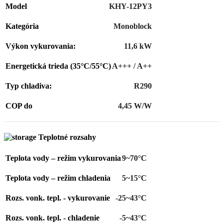
Model
KHY-12PY3
Kategória
Monoblock
Výkon vykurovania:
11,6 kW
Energetická trieda (35°C/55°C)
A+++ / A++
Typ chladiva:
R290
COP do
4,45 W/W
Teplotné rozsahy
Teplota vody – režim vykurovania
9~70°C
Teplota vody – režim chladenia
5~15°C
Rozs. vonk. tepl. - vykurovanie
-25~43°C
Rozs. vonk. tepl. - chladenie
-5~43°C