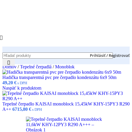
Prihlásiť / Registrovať
Domov
/
Tepelné čerpadlá
/
Monoblok
Hadička transparentná pvc pre čerpadlo kondenzátu 6x9 50m
49,20
€
s DPH
Naspäť k produktom
Tepelné čerpadlo KAISAI monoblock 15,45kW KHY-15PY3 R290
A++
6715,80
€
s DPH