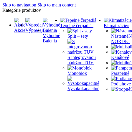
Skip to navigation
Skip to main content
Kategórie produktov
Tepelné čerpadlá
Klimatizácie
Akcie
Výpredaj
Výhodné
Split – sety
Nástenné
N
Balenia
NORDIC
S integrovanou
Kanálové
nádržou TUV
Monoblok
Parapetné
Podlahové
Vysokokapacitné