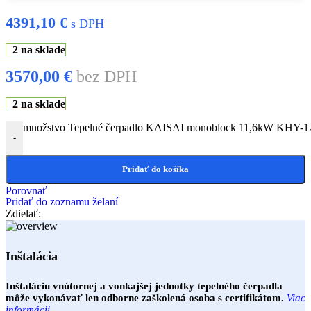
4391,10
€
s DPH
2 na sklade
3570,00
€
bez DPH
2 na sklade
množstvo Tepelné čerpadlo KAISAI monoblock 11,6kW KHY-
-
Pridať do košíka
Porovnať
Pridať do zoznamu želaní
Zdielať:
Inštalácia
Inštaláciu vnútornej a vonkajšej jednotky tepelného čerpadla
môže vykonávať len odborne zaškolená osoba s certifikátom.
Viac
informácii