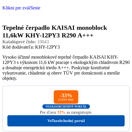
Klikni pre zväčšenie
Tepelné čerpadlo KAISAI monoblock
11,6kW KHY-12PY3 R290 A+++
Katalógové číslo:
10043
Kód dodávateľa: KHY-12PY3
Vysoko účinné monoblokové tepelné čerpadlo KAISAI KHY-
12PY3 s výkonom 11,6 kW pracuje s ekologickým chladivom R290
a dosahuje energetickú triedu A+++. Poskytuje komfortné
vykurovanie, chladenie aj ohrev TÚV pre domácnosti a menšie
objekty.
-33%
Z CENY MOC
VEĽKOOBCHODNÝ PORTÁL
Pre zľavu
33%
sa zaregistrujte.
Veľkoobchodný portál