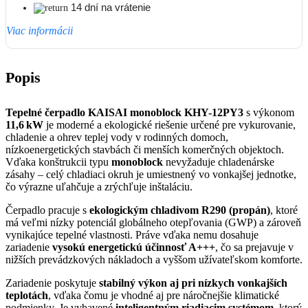
14 dní na vrátenie
Viac informácii
Popis
Tepelné čerpadlo
KAISAI monoblock KHY-12PY3
s výkonom
11,6 kW
je moderné a ekologické riešenie určené pre vykurovanie,
chladenie a ohrev teplej vody v rodinných domoch,
nízkoenergetických stavbách či menších komerčných objektoch.
Vďaka konštrukcii typu
monoblock
nevyžaduje chladenárske
zásahy – celý chladiaci okruh je umiestnený vo vonkajšej jednotke,
čo výrazne uľahčuje a zrýchľuje inštaláciu.
Čerpadlo pracuje s
ekologickým chladivom R290 (propán)
, ktoré
má veľmi nízky potenciál globálneho otepľovania (GWP) a zároveň
vynikajúce tepelné vlastnosti. Práve vďaka nemu dosahuje
zariadenie
vysokú energetickú účinnosť A+++
, čo sa prejavuje v
nižších prevádzkových nákladoch a vyššom užívateľskom komforte.
Zariadenie poskytuje
stabilný výkon aj pri nízkych vonkajších
teplotách
, vďaka čomu je vhodné aj pre náročnejšie klimatické
podmienky. Je vybavené
inteligentným riadiacim systémom
, ktorý