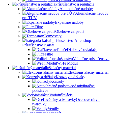
Príslušenstvo a regulácia
Akumulačné nádoby
Akumulačné nádoby
pre TÚV
Expanzné nádoby
Filtre
Obehové čerpadlá
Termostaty
Príslušenstvo Kaisai
Diaľkové ovládače
Filtre
Voliteľné príslušenstvo
Wi-Fi Modul
Inštalačný materiál
Elektroinštalačný materiál
Konzoly a držiaky
Konzoly
Antivibračné
podstavce
Vodoinštalácia
Oceľové rúry a
tvarovky
Ventily