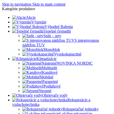
Skip to navigation
Skip to main content
Kategórie produktov
Akcie
Výpredaj
Výhodné Balenia
Tepelné čerpadlá
Split – sety
S integrovanou
nádržou TUV
Monoblok
Vysokokapacitné
Klimatizácie
Nástenné
NOVINKA NORDIC
Multisplit
Kanálové
Mobilné
Parapetné
Podlahové
Stropné
Ohrievače vody
Rekuperácie a
vzduchotechnika
Rekuperačné jednotky
Lokálne rekuperácie