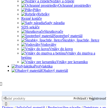
Nožíky a čepele
Ochranné prostriedky
Pilky
Rebríky
Rezné kotúče
Sady náradia
SDS sekáče
Skrutkovače
Spotrebný materiál
Škrabky, špachtle, štetce
Vodováhy
Vrtáky do kovu
Vrtáky do muriva a
betónu
Vrtáky pre keramiku
Profylaktika
Obalový materiál
Prihlásiť / Registrovať
Domov
/
Inštalačný materiál
/
Profesionálne náradie
/
Detektory a ana