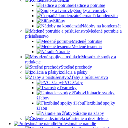
Kondenzát
Hadice a potrubie
Spojky a tvarovky
Čerpadlá kondenzátu
Sifóny
Nádoby na kondenzát
Medené potrubie a
príslušenstvo
Medené potrubie
Medené tesnenia
Náradie
Mosadzné spojky a
redukcie
Strešné prechody
Izolácia a pásky
Žľaby a príslušenstvo
PVC žľaby
Tvarovky
Upínacie svorky
žľabov
Flexibilné spojky
žľabu
Náradie na žľaby
Čistenie a dezinfekcia
Profesionálne náradie