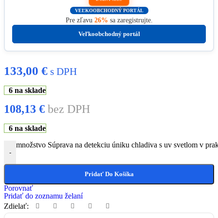
VEĽKOOBCHODNÝ PORTÁL
Pre zľavu
26%
sa zaregistrujte.
Veľkoobchodný portál
133,00
€
s DPH
6 na sklade
108,13
€
bez DPH
6 na sklade
množstvo Súprava na detekciu úniku chladiva s uv svetlom v pra
-
Pridať Do Košíka
Porovnať
Pridať do zoznamu želaní
Zdielať: