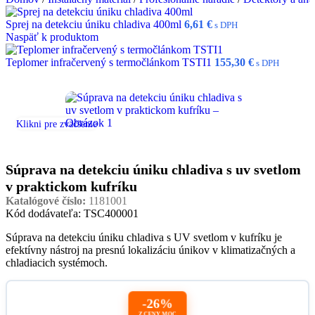
Sprej na detekciu úniku chladiva 400ml
6,61
€
s DPH
Naspäť k produktom
Teplomer infračervený s termočlánkom TSTI1
155,30
€
s DPH
Klikni pre zväčšenie
Súprava na detekciu úniku chladiva s uv svetlom
v praktickom kufríku
Katalógové číslo:
1181001
Kód dodávateľa: TSC400001
Súprava na detekciu úniku chladiva s UV svetlom v kufríku je
efektívny nástroj na presnú lokalizáciu únikov v klimatizačných a
chladiacich systémoch.
-26%
Z CENY MOC