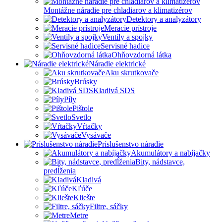
Montážne náradie pre chladiarov a klimatizérov
Detektory a analyzátory
Meracie prístroje
Ventily a spojky
Servisné hadice
Ohňovzdorná látka
Náradie elektrické
Aku skrutkovače
Brúsky
Kladivá SDS
Píly
Pištole
Svetlo
Vŕtačky
Vysávače
Príslušenstvo náradie
Akumulátory a nabíjačky
Bity, nádstavce,
predĺženia
Kladivá
Kľúče
Kliešte
Filtre, sáčky
Metre