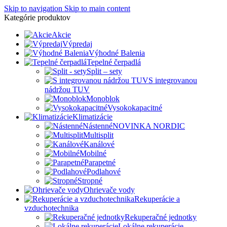
Skip to navigation
Skip to main content
Kategórie produktov
Akcie
Výpredaj
Výhodné Balenia
Tepelné čerpadlá
Split – sety
S integrovanou
nádržou TUV
Monoblok
Vysokokapacitné
Klimatizácie
Nástenné
NOVINKA NORDIC
Multisplit
Kanálové
Mobilné
Parapetné
Podlahové
Stropné
Ohrievače vody
Rekuperácie a
vzduchotechnika
Rekuperačné jednotky
Lokálne rekuperácie