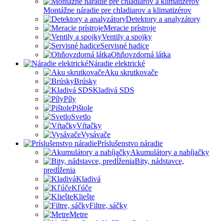
Montážne náradie pre chladiarov a klimatizérov
Detektory a analyzátory
Meracie prístroje
Ventily a spojky
Servisné hadice
Ohňovzdorná látka
Náradie elektrické
Aku skrutkovače
Brúsky
Kladivá SDS
Píly
Pištole
Svetlo
Vŕtačky
Vysávače
Príslušenstvo náradie
Akumulátory a nabíjačky
Bity, nádstavce,
predĺženia
Kladivá
Kľúče
Kliešte
Filtre, sáčky
Metre