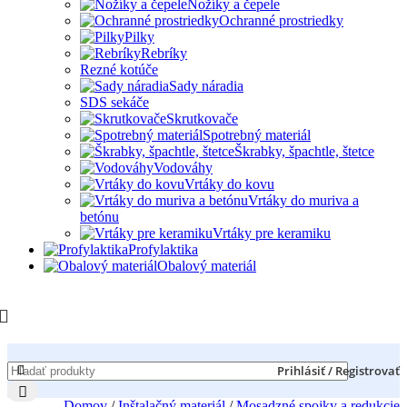
Nožíky a čepele
Ochranné prostriedky
Pilky
Rebríky
Rezné kotúče
Sady náradia
SDS sekáče
Skrutkovače
Spotrebný materiál
Škrabky, špachtle, štetce
Vodováhy
Vrtáky do kovu
Vrtáky do muriva a
betónu
Vrtáky pre keramiku
Profylaktika
Obalový materiál
Prihlásiť / Registrovať
Domov
/
Inštalačný materiál
/
Mosadzné spojky a redukcie