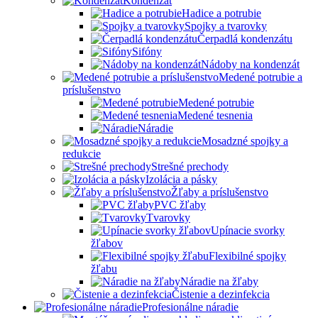
Kondenzát
Hadice a potrubie
Spojky a tvarovky
Čerpadlá kondenzátu
Sifóny
Nádoby na kondenzát
Medené potrubie a
príslušenstvo
Medené potrubie
Medené tesnenia
Náradie
Mosadzné spojky a
redukcie
Strešné prechody
Izolácia a pásky
Žľaby a príslušenstvo
PVC žľaby
Tvarovky
Upínacie svorky
žľabov
Flexibilné spojky
žľabu
Náradie na žľaby
Čistenie a dezinfekcia
Profesionálne náradie