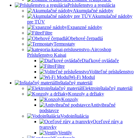
Príslušenstvo a regulácia
Akumulačné nádoby
Akumulačné nádoby
pre TÚV
Expanzné nádoby
Filtre
Obehové čerpadlá
Termostaty
Príslušenstvo Kaisai
Diaľkové ovládače
Filtre
Voliteľné príslušenstvo
Wi-Fi Modul
Inštalačný materiál
Elektroinštalačný materiál
Konzoly a držiaky
Konzoly
Antivibračné
podstavce
Vodoinštalácia
Oceľové rúry a
tvarovky
Ventily