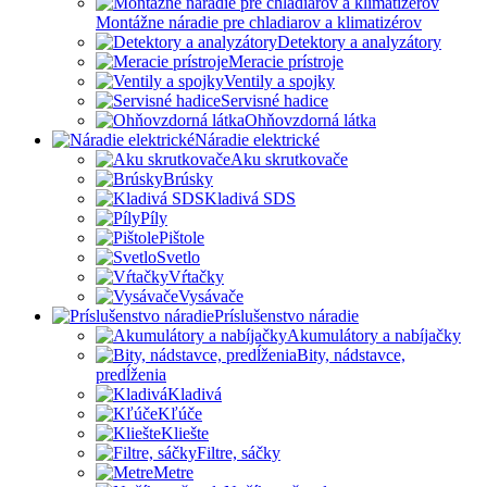
Montážne náradie pre chladiarov a klimatizérov
Detektory a analyzátory
Meracie prístroje
Ventily a spojky
Servisné hadice
Ohňovzdorná látka
Náradie elektrické
Aku skrutkovače
Brúsky
Kladivá SDS
Píly
Pištole
Svetlo
Vŕtačky
Vysávače
Príslušenstvo náradie
Akumulátory a nabíjačky
Bity, nádstavce,
predĺženia
Kladivá
Kľúče
Kliešte
Filtre, sáčky
Metre