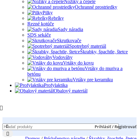
Nožíky a čepele
Ochranné prostriedky
Pilky
Rebríky
Rezné kotúče
Sady náradia
SDS sekáče
Skrutkovače
Spotrebný materiál
Škrabky, špachtle, štetce
Vodováhy
Vrtáky do kovu
Vrtáky do muriva a
betónu
Vrtáky pre keramiku
Profylaktika
Obalový materiál
Prihlásiť / Registrovať
Domov
/
Príslušenstvo náradie
/
Škrabky, špachtle, štetce