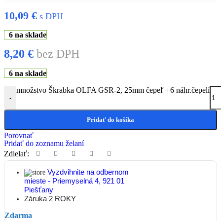
10,09
€
s DPH
6 na sklade
8,20
€
bez DPH
6 na sklade
množstvo Škrabka OLFA GSR-2, 25mm čepeľ +6 náhr.čepelí
-
Pridať do košíka
Porovnať
Pridať do zoznamu želaní
Zdielať:
Vyzdvihnite na odbernom
mieste - Priemyselná 4, 921 01
Piešťany
Záruka 2 ROKY
Zdarma