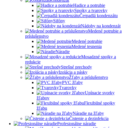
Kondenzát
Hadice a potrubie
Spojky a tvarovky
Čerpadlá kondenzátu
Sifóny
Nádoby na kondenzát
Medené potrubie a
príslušenstvo
Medené potrubie
Medené tesnenia
Náradie
Mosadzné spojky a
redukcie
Strešné prechody
Izolácia a pásky
Žľaby a príslušenstvo
PVC žľaby
Tvarovky
Upínacie svorky
žľabov
Flexibilné spojky
žľabu
Náradie na žľaby
Čistenie a dezinfekcia
Profesionálne náradie