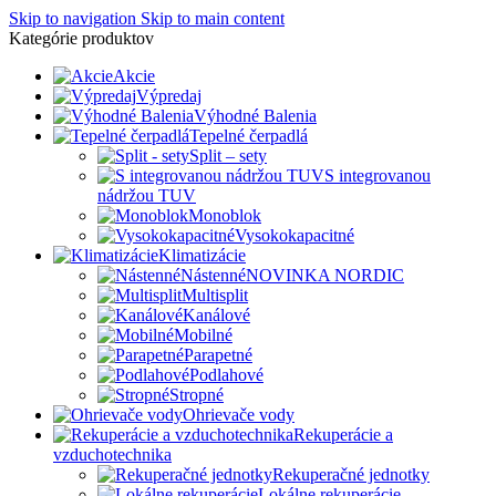
Skip to navigation
Skip to main content
Kategórie produktov
Akcie
Výpredaj
Výhodné Balenia
Tepelné čerpadlá
Split – sety
S integrovanou
nádržou TUV
Monoblok
Vysokokapacitné
Klimatizácie
Nástenné
NOVINKA NORDIC
Multisplit
Kanálové
Mobilné
Parapetné
Podlahové
Stropné
Ohrievače vody
Rekuperácie a
vzduchotechnika
Rekuperačné jednotky
Lokálne rekuperácie