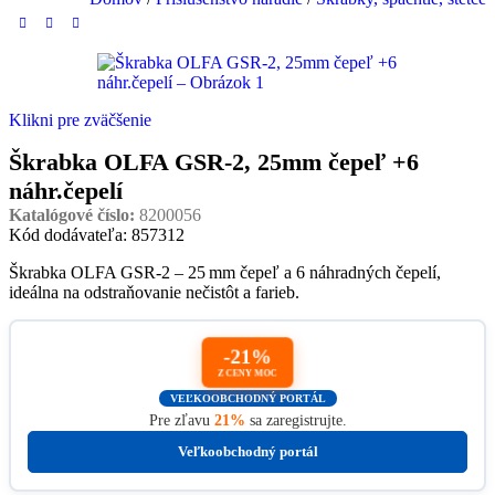
Klikni pre zväčšenie
Škrabka OLFA GSR-2, 25mm čepeľ +6
náhr.čepelí
Katalógové číslo:
8200056
Kód dodávateľa: 857312
Škrabka OLFA GSR-2 – 25 mm čepeľ a 6 náhradných čepelí,
ideálna na odstraňovanie nečistôt a farieb.
-21%
Z CENY MOC
VEĽKOOBCHODNÝ PORTÁL
Pre zľavu
21%
sa zaregistrujte.
Veľkoobchodný portál