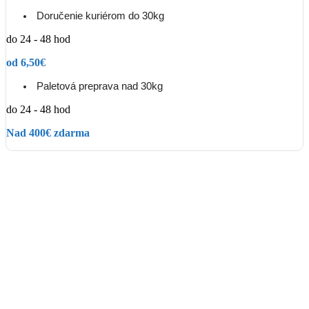
Doručenie kuriérom do 30kg
do 24 - 48 hod
od 6,50€
Paletová preprava nad 30kg
do 24 - 48 hod
Nad 400€ zdarma
Popis
Škrabka OLFA GSR-2 je vybavená 25 mm širokou čepeľou a
dodáva sa so 6 náhradnými čepeľami, čo zaručuje dlhú životnosť a
nepretržitú prácu. Je ideálna na odstraňovanie farby, lepidiel, tmelov
a rôznych nečistôt z hladkých povrchov, ako sú sklo, keramika či
kov. Ergonomická rukoväť poskytuje pohodlný úchop a presnú
kontrolu pri práci. Vhodná pre profesionálov aj domácich majstrov.