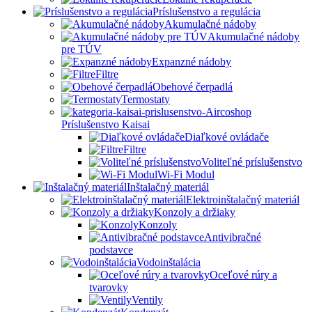
Príslušenstvo a regulácia
Akumulačné nádoby
Akumulačné nádoby
pre TÚV
Expanzné nádoby
Filtre
Obehové čerpadlá
Termostaty
Príslušenstvo Kaisai
Diaľkové ovládače
Filtre
Voliteľné príslušenstvo
Wi-Fi Modul
Inštalačný materiál
Elektroinštalačný materiál
Konzoly a držiaky
Konzoly
Antivibračné
podstavce
Vodoinštalácia
Oceľové rúry a
tvarovky
Ventily