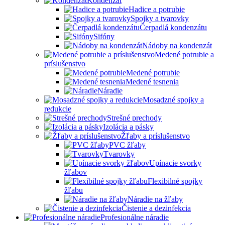
Kondenzát
Hadice a potrubie
Spojky a tvarovky
Čerpadlá kondenzátu
Sifóny
Nádoby na kondenzát
Medené potrubie a
príslušenstvo
Medené potrubie
Medené tesnenia
Náradie
Mosadzné spojky a
redukcie
Strešné prechody
Izolácia a pásky
Žľaby a príslušenstvo
PVC žľaby
Tvarovky
Upínacie svorky
žľabov
Flexibilné spojky
žľabu
Náradie na žľaby
Čistenie a dezinfekcia
Profesionálne náradie