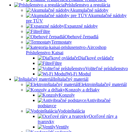
Príslušenstvo a regulácia
Akumulačné nádoby
Akumulačné nádoby
pre TÚV
Expanzné nádoby
Filtre
Obehové čerpadlá
Termostaty
Príslušenstvo Kaisai
Diaľkové ovládače
Filtre
Voliteľné príslušenstvo
Wi-Fi Modul
Inštalačný materiál
Elektroinštalačný materiál
Konzoly a držiaky
Konzoly
Antivibračné
podstavce
Vodoinštalácia
Oceľové rúry a
tvarovky
Ventily