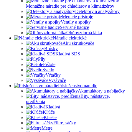
Montážne náradie pre chladiarov a klimatizérov
Detektory a analyzátory
Meracie prístroje
Ventily a spojky
Servisné hadice
Ohňovzdorná látka
Náradie elektrické
Aku skrutkovače
Brúsky
Kladivá SDS
Píly
Pištole
Svetlo
Vŕtačky
Vysávače
Príslušenstvo náradie
Akumulátory a nabíjačky
Bity, nádstavce,
predĺženia
Kladivá
Kľúče
Kliešte
Filtre, sáčky
Metre