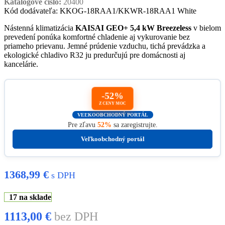
Katalógové číslo:
20400
Kód dodávateľa: KKOG-18RAA1/KKWR-18RAA1 White
Nástenná klimatizácia
KAISAI GEO+ 5,4 kW Breezeless
v bielom
prevedení ponúka komfortné chladenie aj vykurovanie bez
priameho prievanu. Jemné prúdenie vzduchu, tichá prevádzka a
ekologické chladivo R32 ju predurčujú pre domácnosti aj
kancelárie.
-52%
Z CENY MOC
VEĽKOOBCHODNÝ PORTÁL
Pre zľavu
52%
sa zaregistrujte.
Veľkoobchodný portál
1368,99
€
s DPH
17 na sklade
1113,00
€
bez DPH