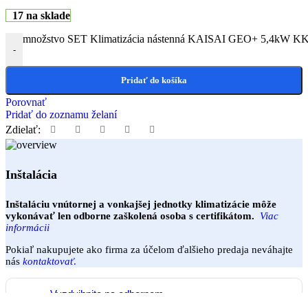
17 na sklade
množstvo SET Klimatizácia nástenná KAISAI GEO+ 5,4kW
-
Pridať do košíka
Porovnať
Pridať do zoznamu želaní
Zdielať:
Inštalácia
Inštaláciu vnútornej a vonkajšej jednotky klimatizácie môže
vykonávať len odborne zaškolená osoba s certifikátom.
Viac
informácii
Pokiaľ nakupujete ako firma za účelom ďalšieho predaja neváhajte
nás
kontaktovať
.
Vyzdvihnite na odbernom
mieste - Priemyselná 4, 921