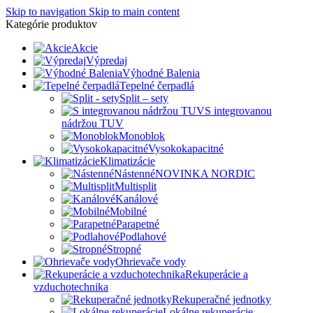
Skip to navigation
Skip to main content
Kategórie produktov
Akcie
Výpredaj
Výhodné Balenia
Tepelné čerpadlá
Split – sety
S integrovanou
nádržou TUV
Monoblok
Vysokokapacitné
Klimatizácie
Nástenné
NOVINKA NORDIC
Multisplit
Kanálové
Mobilné
Parapetné
Podlahové
Stropné
Ohrievače vody
Rekuperácie a
vzduchotechnika
Rekuperačné jednotky
Lokálne rekuperácie