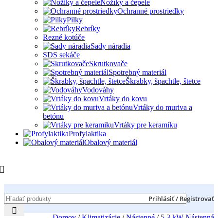
Nožíky a čepele
Ochranné prostriedky
Pilky
Rebríky
Rezné kotúče
Sady náradia
SDS sekáče
Skrutkovače
Spotrebný materiál
Škrabky, špachtle, štetce
Vodováhy
Vrtáky do kovu
Vrtáky do muriva a
betónu
Vrtáky pre keramiku
Profylaktika
Obalový materiál
Prihlásiť / Registrovať
Domov
/
Klimatizácie
/
Nástenné
/
5,3 kW Nástenná