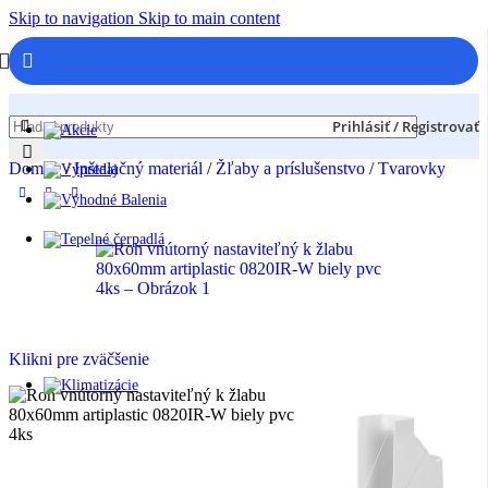
Skip to navigation
Skip to main content
Prihlásiť / Registrovať
Domov
/
Inštalačný materiál
/
Žľaby a príslušenstvo
/
Tvarovky
Klikni pre zväčšenie