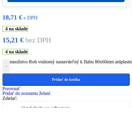
18,71
€
s DPH
4 na sklade
15,21
€
bez DPH
4 na sklade
množstvo Roh vnútorný nastaviteľný k žlabu 80x60mm artiplasti
-
Pridať do košíka
Porovnať
Pridať do zoznamu želaní
Zdielať:
Vyzdvihnite na odbernom
mieste - Priemyselná 4, 921
01 Piešťany
Záruka 2 ROKY