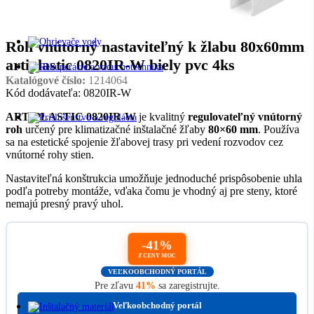
Roh vnútorný nastaviteľný k žlabu 80x60mm
artiplastic 0820IR-W biely pvc 4ks
Katalógové číslo:
1214064
Kód dodávateľa: 0820IR-W
ARTIPLASTIC 0820IR-W
je kvalitný
regulovateľný vnútorný
roh
určený pre klimatizačné inštalačné žľaby
80×60 mm
. Používa
sa na estetické spojenie žľabovej trasy pri vedení rozvodov cez
vnútorné rohy stien.
Nastaviteľná konštrukcia umožňuje jednoduché prispôsobenie uhla
podľa potreby montáže, vďaka čomu je vhodný aj pre steny, ktoré
nemajú presný pravý uhol.
-41%
Z CENY MOC
VEĽKOOBCHODNÝ PORTÁL
Pre zľavu
41%
sa zaregistrujte.
Veľkoobchodný portál