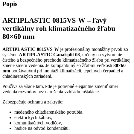
Popis
ARTIPLASTIC 0815VS-W – ľavý
vertikálny roh klimatizačného žľabu
80×60 mm
ARTIPLASTIC 0815VS-W
je profesionálny montážny prvok zo
systému
ARTIPLASTIC Canalsplit 08
, určený na vytvorenie
čistého a bezpečného prechodu klimatizačného žľabu pri vertikálnej
zmene smeru vedenia. Je kompatibilný so žľabmi veľkosti
80×60
mm
používanými pri montáži klimatizácií, tepelných čerpadiel a
chladiarenských zariadení.
Používa sa všade tam, kde je potrebné elegantne zmeniť smer
vedenia rozvodov bez narušenia vzhľadu inštalácie.
Zabezpečuje ochranu a zakrytie:
medeného chladiarenského potrubia,
elektrických káblov,
komunikačných vodičov,
hadice na odvod kondenzátu.