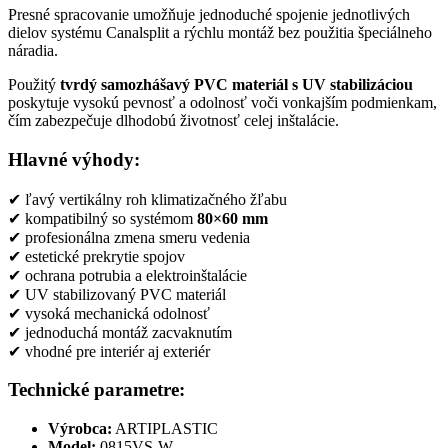
Presné spracovanie umožňuje jednoduché spojenie jednotlivých
dielov systému Canalsplit a rýchlu montáž bez použitia špeciálneho
náradia.
Použitý
tvrdý samozhášavý PVC materiál s UV stabilizáciou
poskytuje vysokú pevnosť a odolnosť voči vonkajším podmienkam,
čím zabezpečuje dlhodobú životnosť celej inštalácie.
Hlavné výhody:
✔ ľavý vertikálny roh klimatizačného žľabu
✔ kompatibilný so systémom
80×60 mm
✔ profesionálna zmena smeru vedenia
✔ estetické prekrytie spojov
✔ ochrana potrubia a elektroinštalácie
✔ UV stabilizovaný PVC materiál
✔ vysoká mechanická odolnosť
✔ jednoduchá montáž zacvaknutím
✔ vhodné pre interiér aj exteriér
Technické parametre:
Výrobca:
ARTIPLASTIC
Model:
0815VS-W