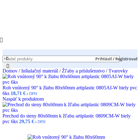
Prihlásiť / Registrovať
Domov
/
Inštalačný materiál
/
Žľaby a príslušenstvo
/
Tvarovky
Roh vnútorný 90° k žlabu 80x60mm artiplastic 0805AI-W biely pvc
6ks
18,71
€
s DPH
Naspäť k produktom
Prechod do steny 80x60mm k žľabu artiplastic 0809CM-W biely
pvc 6ks
29,75
€
s DPH