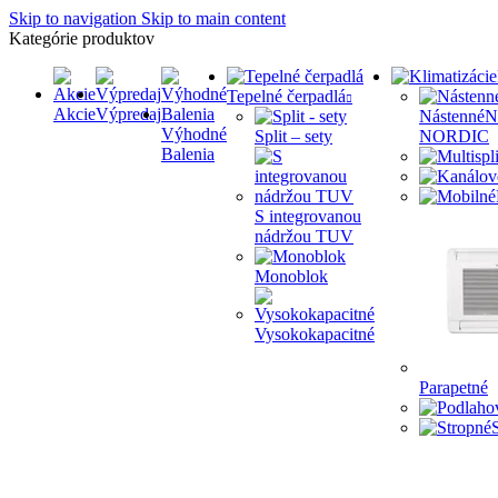
Skip to navigation
Skip to main content
Kategórie produktov
Tepelné čerpadlá
Akcie
Výpredaj
Nástenné
N
Výhodné
Split – sety
NORDIC
Balenia
S integrovanou
nádržou TUV
Monoblok
Vysokokapacitné
Parapetné