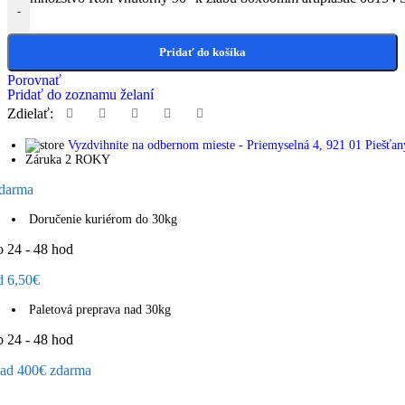
-
Pridať do košíka
Porovnať
Pridať do zoznamu želaní
Zdielať:
Vyzdvihnite na odbernom mieste - Priemyselná 4, 921 01 Piešťan
Záruka 2 ROKY
darma
Doručenie kuriérom do 30kg
o 24 - 48 hod
d 6,50€
Paletová preprava nad 30kg
o 24 - 48 hod
ad 400€ zdarma