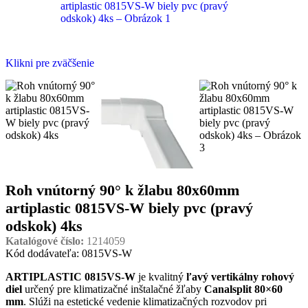
Klikni pre zväčšenie
Roh vnútorný 90° k žlabu 80x60mm
artiplastic 0815VS-W biely pvc (pravý
odskok) 4ks
Katalógové číslo:
1214059
Kód dodávateľa: 0815VS-W
ARTIPLASTIC 0815VS-W
je kvalitný
ľavý vertikálny rohový
diel
určený pre klimatizačné inštalačné žľaby
Canalsplit 80×60
mm
. Slúži na estetické vedenie klimatizačných rozvodov pri