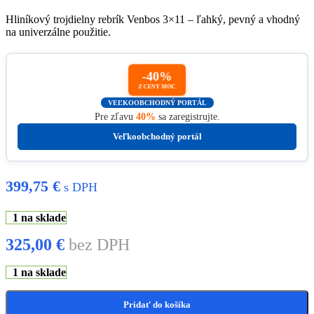
Hliníkový trojdielny rebrík Venbos 3×11 – ľahký, pevný a vhodný
na univerzálne použitie.
-40%
Z CENY MOC
VEĽKOOBCHODNÝ PORTÁL
Pre zľavu
40%
sa zaregistrujte.
Veľkoobchodný portál
399,75
€
s DPH
1 na sklade
325,00
€
bez DPH
1 na sklade
Pridať do košíka