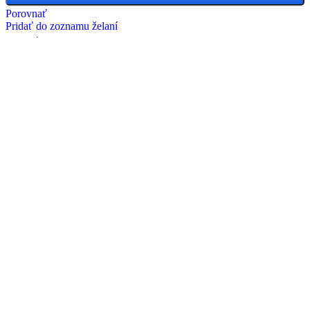
Porovnať
Pridať do zoznamu želaní
Zdielať:
Vyzdvihnite na odbernom
mieste - Priemyselná 4, 921
01 Piešťany
Záruka 2 ROKY
Zdarma
Doručenie kuriérom do
30kg
do 24 - 48 hod
od 6,50€
Paletová preprava nad
30kg
do 24 - 48 hod
Nad 400€ zdarma