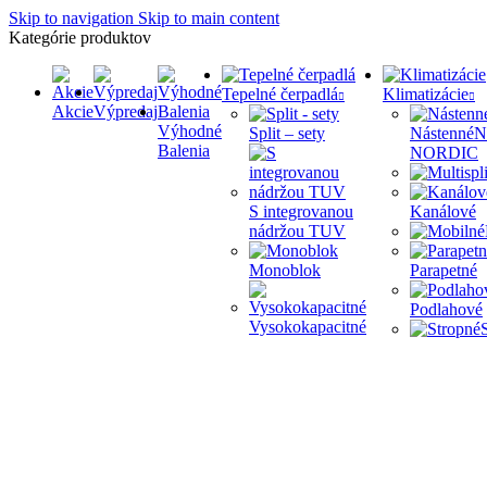
Skip to navigation
Skip to main content
Kategórie produktov
Tepelné čerpadlá
Klimatizácie
Akcie
Výpredaj
Výhodné
Split – sety
Nástenné
N
Balenia
NORDIC
S integrovanou
Kanálové
nádržou TUV
Monoblok
Parapetné
Podlahové
Vysokokapacitné