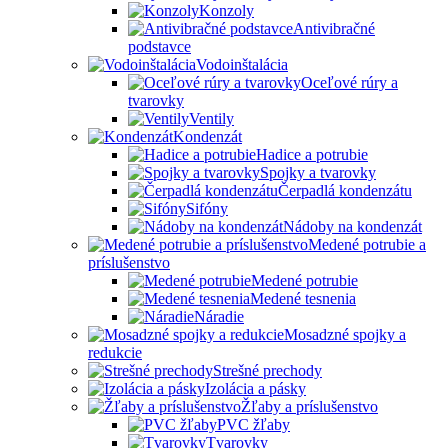
Konzoly
Antivibračné
podstavce
Vodoinštalácia
Oceľové rúry a
tvarovky
Ventily
Kondenzát
Hadice a potrubie
Spojky a tvarovky
Čerpadlá kondenzátu
Sifóny
Nádoby na kondenzát
Medené potrubie a
príslušenstvo
Medené potrubie
Medené tesnenia
Náradie
Mosadzné spojky a
redukcie
Strešné prechody
Izolácia a pásky
Žľaby a príslušenstvo
PVC žľaby
Tvarovky