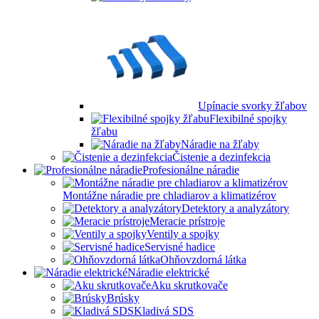
Upínacie svorky žľabov
Flexibilné spojky
žľabu
Náradie na žľaby
Čistenie a dezinfekcia
Profesionálne náradie
Montážne náradie pre chladiarov a klimatizérov
Detektory a analyzátory
Meracie prístroje
Ventily a spojky
Servisné hadice
Ohňovzdorná látka
Náradie elektrické
Aku skrutkovače
Brúsky
Kladivá SDS