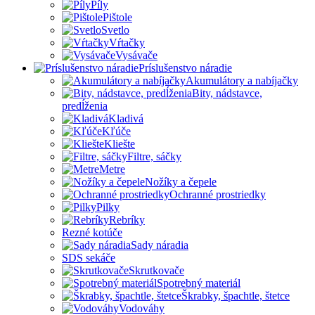
Píly
Pištole
Svetlo
Vŕtačky
Vysávače
Príslušenstvo náradie
Akumulátory a nabíjačky
Bity, nádstavce,
predĺženia
Kladivá
Kľúče
Kliešte
Filtre, sáčky
Metre
Nožíky a čepele
Ochranné prostriedky
Pilky
Rebríky
Rezné kotúče
Sady náradia
SDS sekáče
Skrutkovače
Spotrebný materiál
Škrabky, špachtle, štetce
Vodováhy