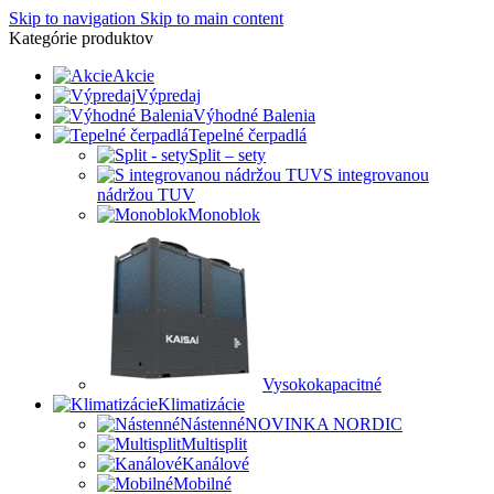
Skip to navigation
Skip to main content
Kategórie produktov
Akcie
Výpredaj
Výhodné Balenia
Tepelné čerpadlá
Split – sety
S integrovanou
nádržou TUV
Monoblok
Vysokokapacitné
Klimatizácie
Nástenné
NOVINKA NORDIC
Multisplit
Kanálové
Mobilné