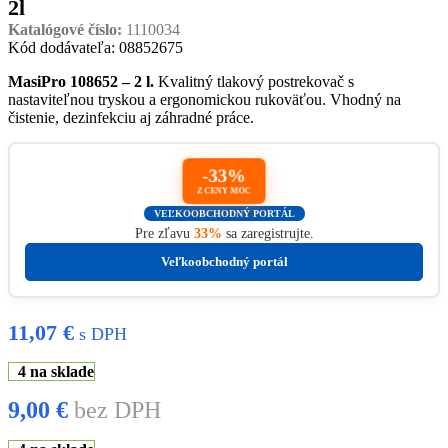
2l
Katalógové číslo:
1110034
Kód dodávateľa: 08852675
MasiPro 108652 – 2 l.
Kvalitný tlakový postrekovač s
nastaviteľnou tryskou a ergonomickou rukoväťou. Vhodný na
čistenie, dezinfekciu aj záhradné práce.
-33%
Z CENY MOC
VEĽKOOBCHODNÝ PORTÁL
Pre zľavu
33%
sa zaregistrujte.
Veľkoobchodný portál
11,07
€
s DPH
4 na sklade
9,00
€
bez DPH