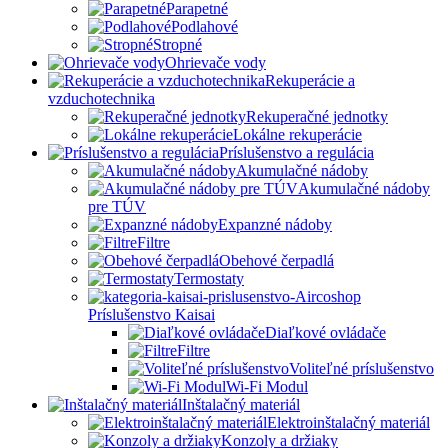
Parapetné
Podlahové
Stropné
Ohrievače vody
Rekuperácie a
vzduchotechnika
Rekuperačné jednotky
Lokálne rekuperácie
Príslušenstvo a regulácia
Akumulačné nádoby
Akumulačné nádoby
pre TÚV
Expanzné nádoby
Filtre
Obehové čerpadlá
Termostaty
Príslušenstvo Kaisai
Diaľkové ovládače
Filtre
Voliteľné príslušenstvo
Wi-Fi Modul
Inštalačný materiál
Elektroinštalačný materiál
Konzoly a držiaky