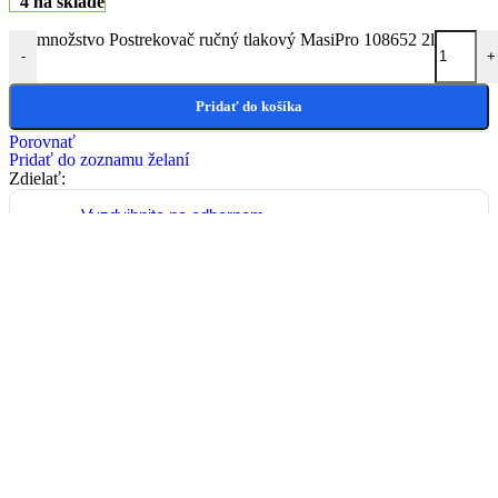
4 na sklade
množstvo Postrekovač ručný tlakový MasiPro 108652 2l
-
+
Pridať do košíka
Porovnať
Pridať do zoznamu želaní
Zdielať:
Vyzdvihnite na odbernom
mieste - Priemyselná 4, 921
01 Piešťany
Záruka 2 ROKY
Zdarma
Doručenie kuriérom do
30kg
do 24 - 48 hod
od 6,50€
Paletová preprava nad
30kg