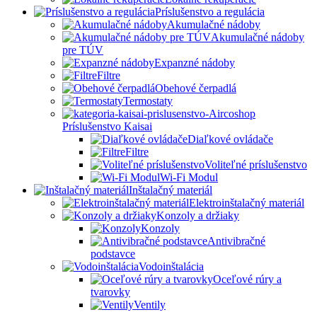
Príslušenstvo a regulácia
Akumulačné nádoby
Akumulačné nádoby
pre TÚV
Expanzné nádoby
Filtre
Obehové čerpadlá
Termostaty
Príslušenstvo Kaisai
Diaľkové ovládače
Filtre
Voliteľné príslušenstvo
Wi-Fi Modul
Inštalačný materiál
Elektroinštalačný materiál
Konzoly a držiaky
Konzoly
Antivibračné
podstavce
Vodoinštalácia
Oceľové rúry a
tvarovky
Ventily