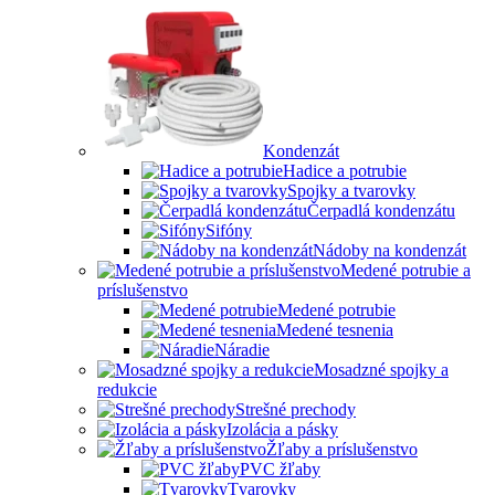
Kondenzát
Hadice a potrubie
Spojky a tvarovky
Čerpadlá kondenzátu
Sifóny
Nádoby na kondenzát
Medené potrubie a
príslušenstvo
Medené potrubie
Medené tesnenia
Náradie
Mosadzné spojky a
redukcie
Strešné prechody
Izolácia a pásky
Žľaby a príslušenstvo
PVC žľaby
Tvarovky