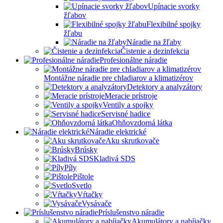
Upínacie svorky
žľabov
Flexibilné spojky
žľabu
Náradie na žľaby
Čistenie a dezinfekcia
Profesionálne náradie
Montážne náradie pre chladiarov a klimatizérov
Detektory a analyzátory
Meracie prístroje
Ventily a spojky
Servisné hadice
Ohňovzdorná látka
Náradie elektrické
Aku skrutkovače
Brúsky
Kladivá SDS
Píly
Pištole
Svetlo
Vŕtačky
Vysávače
Príslušenstvo náradie
Akumulátory a nabíjačky