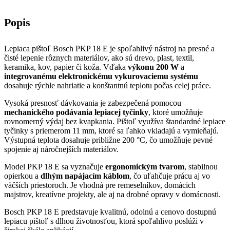
Popis
Lepiaca pištoľ Bosch PKP 18 E je spoľahlivý nástroj na presné a
čisté lepenie rôznych materiálov, ako sú drevo, plast, textil,
keramika, kov, papier či koža. Vďaka
výkonu 200 W
a
integrovanému elektronickému vykurovaciemu systému
dosahuje rýchle nahriatie a konštantnú teplotu počas celej práce.
Vysoká presnosť dávkovania je zabezpečená pomocou
mechanického podávania lepiacej tyčinky
, ktoré umožňuje
rovnomerný výdaj bez kvapkania. Pištoľ využíva štandardné lepiace
tyčinky s priemerom 11 mm, ktoré sa ľahko vkladajú a vymieňajú.
Výstupná teplota dosahuje približne 200 °C, čo umožňuje pevné
spojenie aj náročnejších materiálov.
Model PKP 18 E sa vyznačuje
ergonomickým tvarom
, stabilnou
opierkou a
dlhým napájacím káblom
, čo uľahčuje prácu aj vo
väčších priestoroch. Je vhodná pre remeselníkov, domácich
majstrov, kreatívne projekty, ale aj na drobné opravy v domácnosti.
Bosch PKP 18 E predstavuje kvalitnú, odolnú a cenovo dostupnú
lepiacu pištoľ s dlhou životnosťou, ktorá spoľahlivo poslúži v