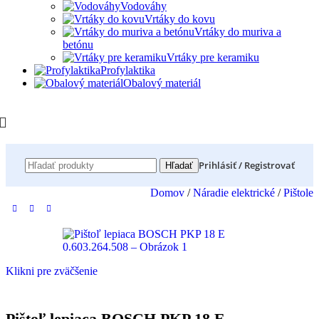
Vodováhy
Vrtáky do kovu
Vrtáky do muriva a
betónu
Vrtáky pre keramiku
Profylaktika
Obalový materiál
Prihlásiť / Registrovať
Hľadať
Domov
/
Náradie elektrické
/
Pištole
Klikni pre zväčšenie
Pištoľ lepiaca BOSCH PKP 18 E