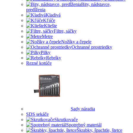
Bity, nádstavce,
predĺženia
Kladivá
Kľúče
Kliešte
Filtre, sáčky
Metre
Nožíky a čepele
Ochranné prostriedky
Pilky
Rebríky
Rezné kotúče
Sady náradia
SDS sekáče
Skrutkovače
Spotrebný materiál
Škrabky, špachtle, štetce