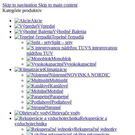
Skip to navigation
Skip to main content
Kategórie produktov
Akcie
Výpredaj
Výhodné Balenia
Tepelné čerpadlá
Split – sety
S integrovanou
nádržou TUV
Monoblok
Vysokokapacitné
Klimatizácie
Nástenné
NOVINKA NORDIC
Multisplit
Kanálové
Mobilné
Parapetné
Podlahové
Stropné
Ohrievače vody
Rekuperácie a
vzduchotechnika
Rekuperačné jednotky
Lokálne rekuperácie