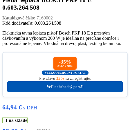
0.603.264.508
Katalógové číslo:
7160002
Kód dodávateľa: 0.603.264.508
Elektrická tavná lepiaca pištoľ Bosch PKP 18 E s presným
dávkovaním a výkonom 200 W je ideálna na precízne domáce i
profesionálne lepenie. Vhodná na drevo, plast, textil aj keramiku.
-35%
Z CENY MOC
VEĽKOOBCHODNÝ PORTÁL
Pre zľavu
35%
sa zaregistrujte.
Veľkoobchodný portál
64,94
€
s DPH
1 na sklade