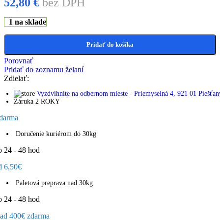
52,80
€
bez DPH
1 na sklade
Pridať do košíka
Porovnať
Pridať do zoznamu želaní
Zdielať:
Vyzdvihnite na odbernom mieste - Priemyselná 4, 921 01 Piešťan
Záruka 2 ROKY
darma
Doručenie kuriérom do 30kg
o 24 - 48 hod
d 6,50€
Paletová preprava nad 30kg
o 24 - 48 hod
ad 400€ zdarma