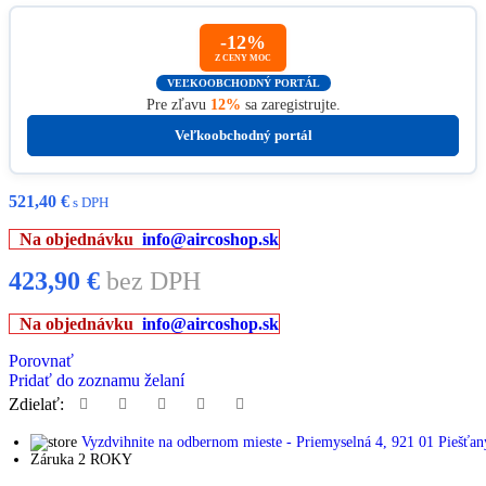
-12%
Z CENY MOC
VEĽKOOBCHODNÝ PORTÁL
Pre zľavu
12%
sa zaregistrujte.
Veľkoobchodný portál
521,40
€
s DPH
Na objednávku
info@aircoshop.sk
423,90
€
bez DPH
Na objednávku
info@aircoshop.sk
Porovnať
Pridať do zoznamu želaní
Zdielať:
Vyzdvihnite na odbernom mieste - Priemyselná 4, 921 01 Piešťan
Záruka 2 ROKY