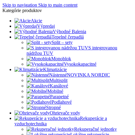
Skip to navigation
Skip to main content
Kategórie produktov
Akcie
Výpredaj
Výhodné Balenia
Tepelné čerpadlá
Split – sety
S integrovanou
nádržou TUV
Monoblok
Vysokokapacitné
Klimatizácie
Nástenné
NOVINKA NORDIC
Multisplit
Kanálové
Mobilné
Parapetné
Podlahové
Stropné
Ohrievače vody
Rekuperácie a
vzduchotechnika
Rekuperačné jednotky
Lokálne rekuperácie