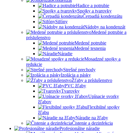
Kondenzát
Hadice a potrubie
Spojky a tvarovky
Čerpadlá kondenzátu
Sifóny
Nádoby na kondenzát
Medené potrubie a
príslušenstvo
Medené potrubie
Medené tesnenia
Náradie
Mosadzné spojky a
redukcie
Strešné prechody
Izolácia a pásky
Žľaby a príslušenstvo
PVC žľaby
Tvarovky
Upínacie svorky
žľabov
Flexibilné spojky
žľabu
Náradie na žľaby
Čistenie a dezinfekcia
Profesionálne náradie