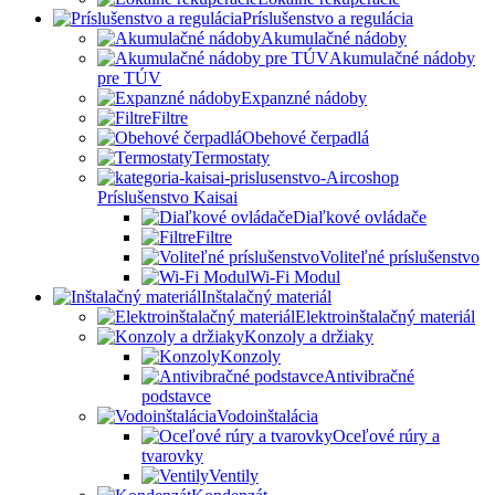
Príslušenstvo a regulácia
Akumulačné nádoby
Akumulačné nádoby
pre TÚV
Expanzné nádoby
Filtre
Obehové čerpadlá
Termostaty
Príslušenstvo Kaisai
Diaľkové ovládače
Filtre
Voliteľné príslušenstvo
Wi-Fi Modul
Inštalačný materiál
Elektroinštalačný materiál
Konzoly a držiaky
Konzoly
Antivibračné
podstavce
Vodoinštalácia
Oceľové rúry a
tvarovky
Ventily