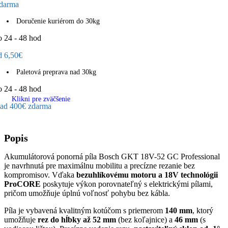
darma
Doručenie kuriérom do 30kg
o 24 - 48 hod
d 6,50€
Paletová preprava nad 30kg
o 24 - 48 hod
Klikni pre zväčšenie
ad 400€ zdarma
Popis
Akumulátorová ponorná píla Bosch GKT 18V-52 GC Professional
je navrhnutá pre maximálnu mobilitu a precízne rezanie bez
kompromisov. Vďaka
bezuhlíkovému motoru a 18V technológii
ProCORE
poskytuje výkon porovnateľný s elektrickými pílami,
pričom umožňuje úplnú voľnosť pohybu bez kábla.
Píla je vybavená kvalitným kotúčom s priemerom
140 mm
, ktorý
umožňuje
rez do hĺbky až 52 mm
(bez koľajnice) a
46 mm
(s