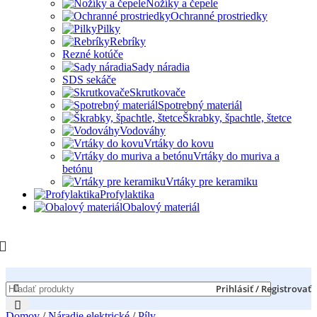
Nožíky a čepele
Ochranné prostriedky
Pilky
Rebríky
Rezné kotúče
Sady náradia
SDS sekáče
Skrutkovače
Spotrebný materiál
Škrabky, špachtle, štetce
Vodováhy
Vrtáky do kovu
Vrtáky do muriva a
betónu
Vrtáky pre keramiku
Profylaktika
Obalový materiál
Prihlásiť / Registrovať
Domov
/
Náradie elektrické
/
Píly