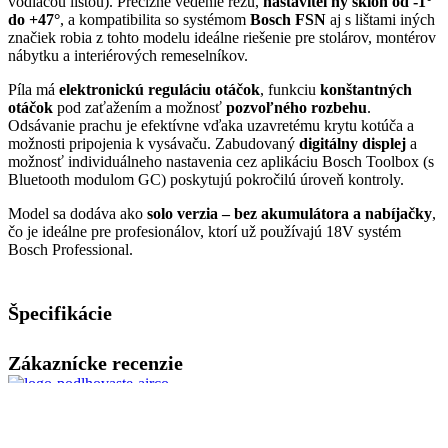
vodiacou lištou). Precízne vedenie rezu,
nastaviteľný sklon od -1°
do +47°
, a kompatibilita so systémom
Bosch FSN
aj s lištami iných
značiek robia z tohto modelu ideálne riešenie pre stolárov, montérov
nábytku a interiérových remeselníkov.
Píla má
elektronickú reguláciu otáčok
, funkciu
konštantných
otáčok
pod zaťažením a možnosť
pozvoľného rozbehu
.
Odsávanie prachu je efektívne vďaka uzavretému krytu kotúča a
možnosti pripojenia k vysávaču. Zabudovaný
digitálny displej
a
možnosť individuálneho nastavenia cez aplikáciu Bosch Toolbox (s
Bluetooth modulom GC) poskytujú pokročilú úroveň kontroly.
Model sa dodáva ako
solo verzia – bez akumulátora a nabíjačky
,
čo je ideálne pre profesionálov, ktorí už používajú 18V systém
Bosch Professional.
Špecifikácie
Zákaznícke recenzie
Spoľahlivý dodávateľ tepelných čerpadiel, klimatizácii a
príslušenstva.