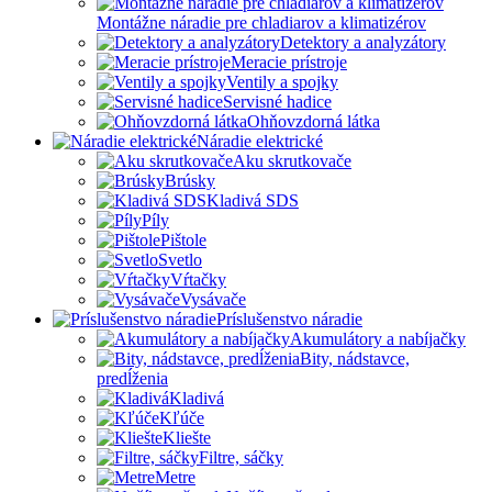
Montážne náradie pre chladiarov a klimatizérov
Detektory a analyzátory
Meracie prístroje
Ventily a spojky
Servisné hadice
Ohňovzdorná látka
Náradie elektrické
Aku skrutkovače
Brúsky
Kladivá SDS
Píly
Pištole
Svetlo
Vŕtačky
Vysávače
Príslušenstvo náradie
Akumulátory a nabíjačky
Bity, nádstavce,
predĺženia
Kladivá
Kľúče
Kliešte
Filtre, sáčky
Metre