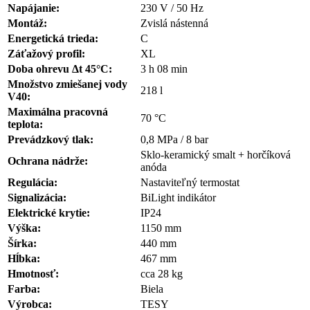
Napájanie:
230 V / 50 Hz
Montáž:
Zvislá nástenná
Energetická trieda:
C
Záťažový profil:
XL
Doba ohrevu Δt 45°C:
3 h 08 min
Množstvo zmiešanej vody
218 l
V40:
Maximálna pracovná
70 °C
teplota:
Prevádzkový tlak:
0,8 MPa / 8 bar
Sklo-keramický smalt + horčíková
Ochrana nádrže:
anóda
Regulácia:
Nastaviteľný termostat
Signalizácia:
BiLight indikátor
Elektrické krytie:
IP24
Výška:
1150 mm
Šírka:
440 mm
Hĺbka:
467 mm
Hmotnosť:
cca 28 kg
Farba:
Biela
Výrobca:
TESY