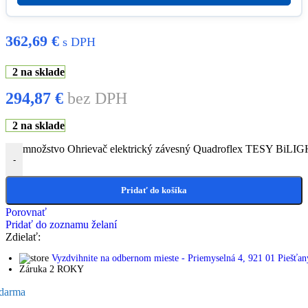
362,69
€
s DPH
2 na sklade
294,87
€
bez DPH
2 na sklade
množstvo Ohrievač elektrický závesný Quadroflex TESY BiLI
-
Pridať do košíka
Porovnať
Pridať do zoznamu želaní
Zdielať:
Vyzdvihnite na odbernom mieste - Priemyselná 4, 921 01 Piešťan
Záruka 2 ROKY
darma