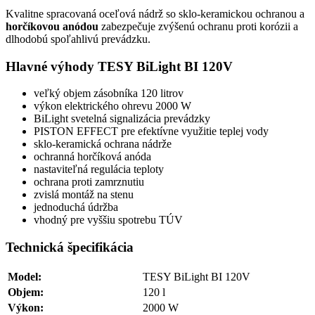
Kvalitne spracovaná oceľová nádrž so sklo-keramickou ochranou a
horčíkovou anódou
zabezpečuje zvýšenú ochranu proti korózii a
dlhodobú spoľahlivú prevádzku.
Hlavné výhody TESY BiLight BI 120V
veľký objem zásobníka 120 litrov
výkon elektrického ohrevu 2000 W
BiLight svetelná signalizácia prevádzky
PISTON EFFECT pre efektívne využitie teplej vody
sklo-keramická ochrana nádrže
ochranná horčíková anóda
nastaviteľná regulácia teploty
ochrana proti zamrznutiu
zvislá montáž na stenu
jednoduchá údržba
vhodný pre vyššiu spotrebu TÚV
Technická špecifikácia
Model:
TESY BiLight BI 120V
Objem:
120 l
Výkon:
2000 W