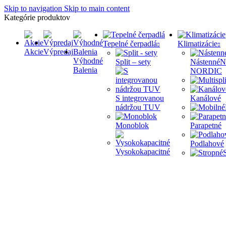
Skip to navigation
Skip to main content
Kategórie produktov
Tepelné čerpadlá
Klimatizácie
Akcie
Výpredaj
Výhodné
Split – sety
Nástenné
N
Balenia
NORDIC
S integrovanou
Kanálové
nádržou TUV
Monoblok
Parapetné
Podlahové
Vysokokapacitné