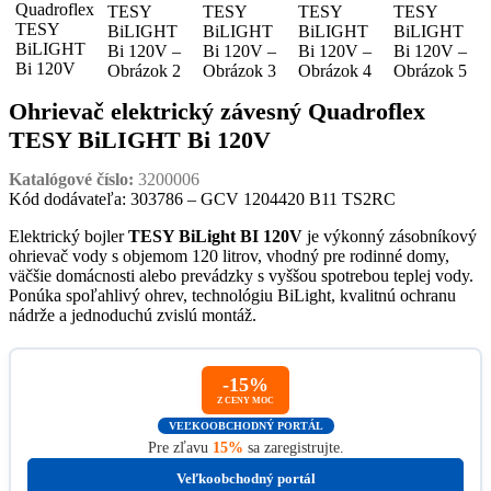
Ohrievač elektrický závesný Quadroflex
TESY BiLIGHT Bi 120V
Katalógové číslo:
3200006
Kód dodávateľa: 303786 – GCV 1204420 B11 TS2RC
Elektrický bojler
TESY BiLight BI 120V
je výkonný zásobníkový
ohrievač vody s objemom 120 litrov, vhodný pre rodinné domy,
väčšie domácnosti alebo prevádzky s vyššou spotrebou teplej vody.
Ponúka spoľahlivý ohrev, technológiu BiLight, kvalitnú ochranu
nádrže a jednoduchú zvislú montáž.
-15%
Z CENY MOC
VEĽKOOBCHODNÝ PORTÁL
Pre zľavu
15%
sa zaregistrujte.
Veľkoobchodný portál