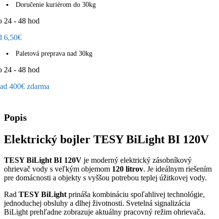
Doručenie kuriérom do 30kg
o 24 - 48 hod
d 6,50€
Paletová preprava nad 30kg
o 24 - 48 hod
ad 400€ zdarma
Popis
Elektrický bojler TESY BiLight BI 120V
TESY BiLight BI 120V
je moderný elektrický zásobníkový
ohrievač vody s veľkým objemom
120 litrov
. Je ideálnym riešením
pre domácnosti a objekty s vyššou potrebou teplej úžitkovej vody.
Rad
TESY BiLight
prináša kombináciu spoľahlivej technológie,
jednoduchej obsluhy a dlhej životnosti. Svetelná signalizácia
BiLight prehľadne zobrazuje aktuálny pracovný režim ohrievača.