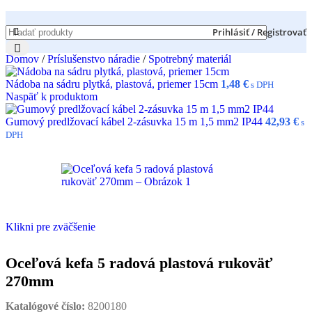
Prihlásiť / Registrovať
Domov
/
Príslušenstvo náradie
/
Spotrebný materiál
Nádoba na sádru plytká, plastová, priemer 15cm
1,48
€
s DPH
Naspäť k produktom
Gumový predlžovací kábel 2-zásuvka 15 m 1,5 mm2 IP44
42,93
€
s
DPH
Klikni pre zväčšenie
Oceľová kefa 5 radová plastová rukoväť
270mm
Katalógové číslo:
8200180