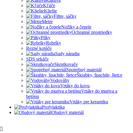
Kladivá
Kľúče
Kliešte
Filtre, sáčky
Metre
Nožíky a čepele
Ochranné prostriedky
Pilky
Rebríky
Rezné kotúče
Sady náradia
SDS sekáče
Skrutkovače
Spotrebný materiál
Škrabky, špachtle, štetce
Vodováhy
Vrtáky do kovu
Vrtáky do muriva a
betónu
Vrtáky pre keramiku
Profylaktika
Obalový materiál