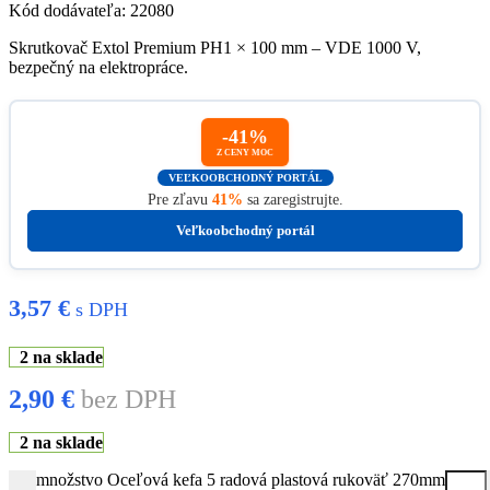
Kód dodávateľa: 22080
Skrutkovač Extol Premium PH1 × 100 mm – VDE 1000 V,
bezpečný na elektropráce.
-41%
Z CENY MOC
VEĽKOOBCHODNÝ PORTÁL
Pre zľavu
41%
sa zaregistrujte.
Veľkoobchodný portál
3,57
€
s DPH
2 na sklade
2,90
€
bez DPH
2 na sklade
množstvo Oceľová kefa 5 radová plastová rukoväť 270mm