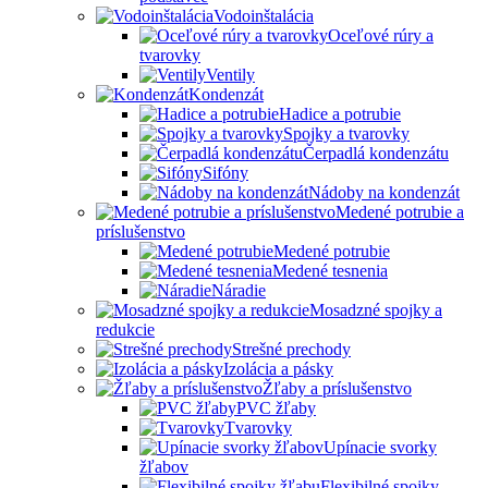
Vodoinštalácia
Oceľové rúry a
tvarovky
Ventily
Kondenzát
Hadice a potrubie
Spojky a tvarovky
Čerpadlá kondenzátu
Sifóny
Nádoby na kondenzát
Medené potrubie a
príslušenstvo
Medené potrubie
Medené tesnenia
Náradie
Mosadzné spojky a
redukcie
Strešné prechody
Izolácia a pásky
Žľaby a príslušenstvo
PVC žľaby
Tvarovky
Upínacie svorky
žľabov
Flexibilné spojky