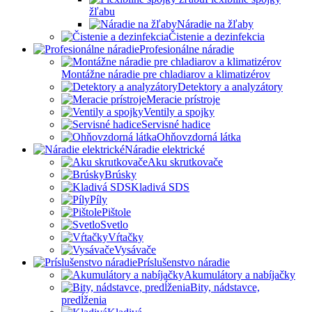
žľabu
Náradie na žľaby
Čistenie a dezinfekcia
Profesionálne náradie
Montážne náradie pre chladiarov a klimatizérov
Detektory a analyzátory
Meracie prístroje
Ventily a spojky
Servisné hadice
Ohňovzdorná látka
Náradie elektrické
Aku skrutkovače
Brúsky
Kladivá SDS
Píly
Pištole
Svetlo
Vŕtačky
Vysávače
Príslušenstvo náradie
Akumulátory a nabíjačky
Bity, nádstavce,
predĺženia