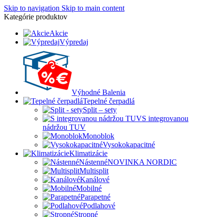
Skip to navigation
Skip to main content
Kategórie produktov
Akcie
Výpredaj
Výhodné Balenia
Tepelné čerpadlá
Split – sety
S integrovanou
nádržou TUV
Monoblok
Vysokokapacitné
Klimatizácie
Nástenné
NOVINKA NORDIC
Multisplit
Kanálové
Mobilné
Parapetné
Podlahové
Stropné