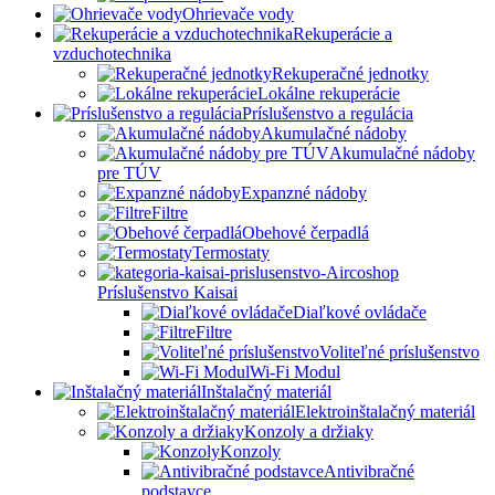
Ohrievače vody
Rekuperácie a
vzduchotechnika
Rekuperačné jednotky
Lokálne rekuperácie
Príslušenstvo a regulácia
Akumulačné nádoby
Akumulačné nádoby
pre TÚV
Expanzné nádoby
Filtre
Obehové čerpadlá
Termostaty
Príslušenstvo Kaisai
Diaľkové ovládače
Filtre
Voliteľné príslušenstvo
Wi-Fi Modul
Inštalačný materiál
Elektroinštalačný materiál
Konzoly a držiaky
Konzoly
Antivibračné
podstavce