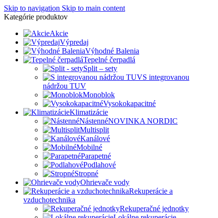
Skip to navigation
Skip to main content
Kategórie produktov
Akcie
Výpredaj
Výhodné Balenia
Tepelné čerpadlá
Split – sety
S integrovanou
nádržou TUV
Monoblok
Vysokokapacitné
Klimatizácie
Nástenné
NOVINKA NORDIC
Multisplit
Kanálové
Mobilné
Parapetné
Podlahové
Stropné
Ohrievače vody
Rekuperácie a
vzduchotechnika
Rekuperačné jednotky
Lokálne rekuperácie