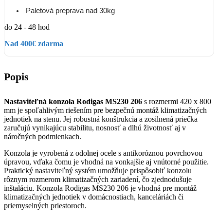
Paletová preprava nad 30kg
do 24 - 48 hod
Nad 400€ zdarma
Popis
Nastaviteľná konzola Rodigas MS230 206
s rozmermi 420 x 800
mm je spoľahlivým riešením pre bezpečnú montáž klimatizačných
jednotiek na stenu. Jej robustná konštrukcia a zosilnená priečka
zaručujú vynikajúcu stabilitu, nosnosť a dlhú životnosť aj v
náročných podmienkach.
Konzola je vyrobená z odolnej ocele s antikoróznou povrchovou
úpravou, vďaka čomu je vhodná na vonkajšie aj vnútorné použitie.
Praktický nastaviteľný systém umožňuje prispôsobiť konzolu
rôznym rozmerom klimatizačných zariadení, čo zjednodušuje
inštaláciu. Konzola Rodigas MS230 206 je vhodná pre montáž
klimatizačných jednotiek v domácnostiach, kanceláriách či
priemyselných priestoroch.