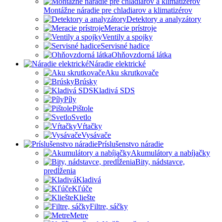
Montážne náradie pre chladiarov a klimatizérov
Detektory a analyzátory
Meracie prístroje
Ventily a spojky
Servisné hadice
Ohňovzdorná látka
Náradie elektrické
Aku skrutkovače
Brúsky
Kladivá SDS
Píly
Pištole
Svetlo
Vŕtačky
Vysávače
Príslušenstvo náradie
Akumulátory a nabíjačky
Bity, nádstavce,
predĺženia
Kladivá
Kľúče
Kliešte
Filtre, sáčky
Metre