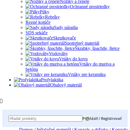
Nožíky a čepele
Ochranné prostriedky
Pilky
Rebríky
Rezné kotúče
Sady náradia
SDS sekáče
Skrutkovače
Spotrebný materiál
Škrabky, špachtle, štetce
Vodováhy
Vrtáky do kovu
Vrtáky do muriva a
betónu
Vrtáky pre keramiku
Profylaktika
Obalový materiál
Prihlásiť / Registrovať
Domov
/
Inštalačný materiál
/
Konzoly a držiaky
/
Konzoly