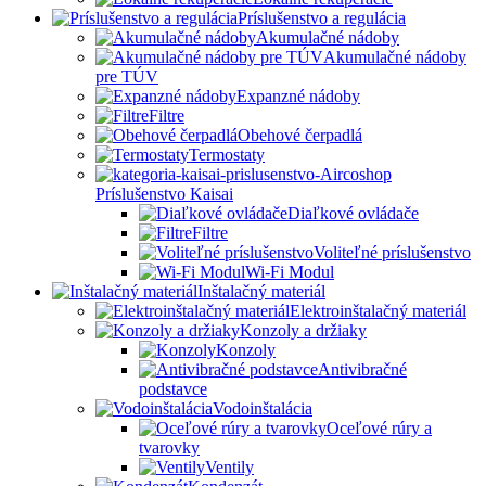
Príslušenstvo a regulácia
Akumulačné nádoby
Akumulačné nádoby
pre TÚV
Expanzné nádoby
Filtre
Obehové čerpadlá
Termostaty
Príslušenstvo Kaisai
Diaľkové ovládače
Filtre
Voliteľné príslušenstvo
Wi-Fi Modul
Inštalačný materiál
Elektroinštalačný materiál
Konzoly a držiaky
Konzoly
Antivibračné
podstavce
Vodoinštalácia
Oceľové rúry a
tvarovky
Ventily