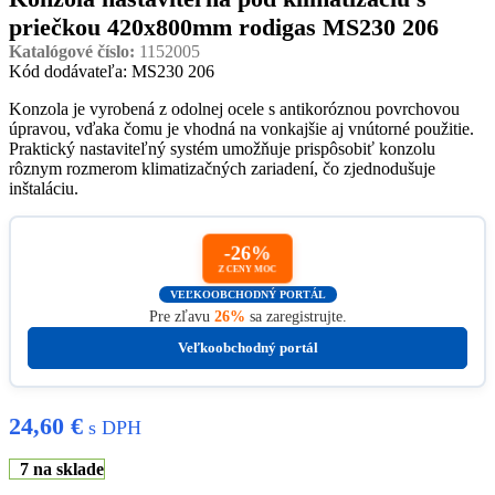
priečkou 420x800mm rodigas MS230 206
Katalógové číslo:
1152005
Kód dodávateľa: MS230 206
Konzola je vyrobená z odolnej ocele s antikoróznou povrchovou
úpravou, vďaka čomu je vhodná na vonkajšie aj vnútorné použitie.
Praktický nastaviteľný systém umožňuje prispôsobiť konzolu
rôznym rozmerom klimatizačných zariadení, čo zjednodušuje
inštaláciu.
-26%
Z CENY MOC
VEĽKOOBCHODNÝ PORTÁL
Pre zľavu
26%
sa zaregistrujte.
Veľkoobchodný portál
24,60
€
s DPH
7 na sklade