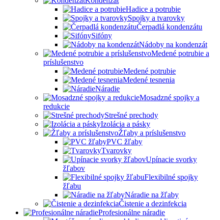
Kondenzát
Hadice a potrubie
Spojky a tvarovky
Čerpadlá kondenzátu
Sifóny
Nádoby na kondenzát
Medené potrubie a
príslušenstvo
Medené potrubie
Medené tesnenia
Náradie
Mosadzné spojky a
redukcie
Strešné prechody
Izolácia a pásky
Žľaby a príslušenstvo
PVC žľaby
Tvarovky
Upínacie svorky
žľabov
Flexibilné spojky
žľabu
Náradie na žľaby
Čistenie a dezinfekcia
Profesionálne náradie