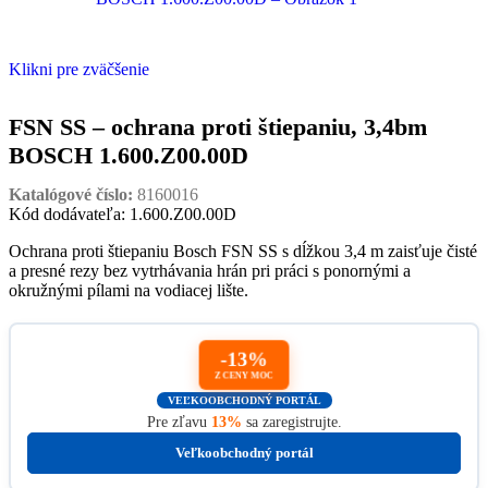
Klikni pre zväčšenie
FSN SS – ochrana proti štiepaniu, 3,4bm
BOSCH 1.600.Z00.00D
Katalógové číslo:
8160016
Kód dodávateľa: 1.600.Z00.00D
Ochrana proti štiepaniu Bosch FSN SS s dĺžkou 3,4 m zaisťuje čisté
a presné rezy bez vytrhávania hrán pri práci s ponornými a
okružnými pílami na vodiacej lište.
-13%
Z CENY MOC
VEĽKOOBCHODNÝ PORTÁL
Pre zľavu
13%
sa zaregistrujte.
Veľkoobchodný portál