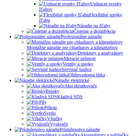
Upínacie svorky
žľabov
Flexibilné spojky
žľabu
Náradie na žľaby
Čistenie a dezinfekcia
Profesionálne náradie
Montážne náradie pre chladiarov a klimatizérov
Detektory a analyzátory
Meracie prístroje
Ventily a spojky
Servisné hadice
Ohňovzdorná látka
Náradie elektrické
Aku skrutkovače
Brúsky
Kladivá SDS
Píly
Pištole
Svetlo
Vŕtačky
Vysávače
Príslušenstvo náradie
Akumulátory a nabíjačky