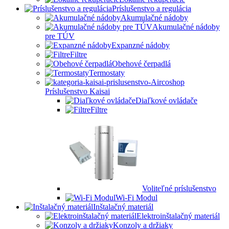
Príslušenstvo a regulácia
Akumulačné nádoby
Akumulačné nádoby
pre TÚV
Expanzné nádoby
Filtre
Obehové čerpadlá
Termostaty
Príslušenstvo Kaisai
Diaľkové ovládače
Filtre
Voliteľné príslušenstvo
Wi-Fi Modul
Inštalačný materiál
Elektroinštalačný materiál
Konzoly a držiaky