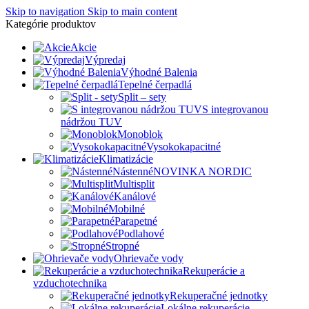
Skip to navigation
Skip to main content
Kategórie produktov
Akcie
Výpredaj
Výhodné Balenia
Tepelné čerpadlá
Split – sety
S integrovanou
nádržou TUV
Monoblok
Vysokokapacitné
Klimatizácie
Nástenné
NOVINKA NORDIC
Multisplit
Kanálové
Mobilné
Parapetné
Podlahové
Stropné
Ohrievače vody
Rekuperácie a
vzduchotechnika
Rekuperačné jednotky
Lokálne rekuperácie