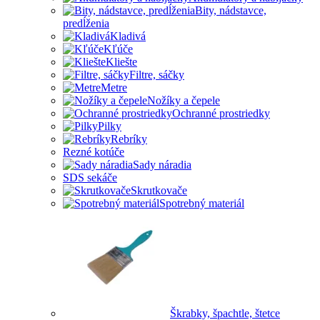
Bity, nádstavce,
predĺženia
Kladivá
Kľúče
Kliešte
Filtre, sáčky
Metre
Nožíky a čepele
Ochranné prostriedky
Pilky
Rebríky
Rezné kotúče
Sady náradia
SDS sekáče
Skrutkovače
Spotrebný materiál
Škrabky, špachtle, štetce