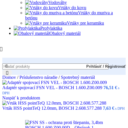
Vodováhy
Vrtáky do kovu
Vrtáky do muriva a
betónu
Vrtáky pre keramiku
Profylaktika
Obalový materiál
Prihlásiť / Registrovať
Domov
/
Príslušenstvo náradie
/
Spotrebný materiál
Adaptér spojovací FSN VEL - BOSCH 1.600.Z00.009
76,51
€
s
DPH
Naspäť k produktom
Vrták HSS pointTeQ 12.0mm, BOSCH 2.608.577.288
7,63
€
s DPH