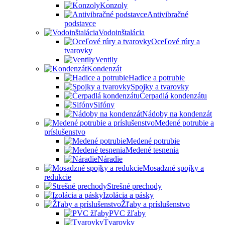
Konzoly
Antivibračné
podstavce
Vodoinštalácia
Oceľové rúry a
tvarovky
Ventily
Kondenzát
Hadice a potrubie
Spojky a tvarovky
Čerpadlá kondenzátu
Sifóny
Nádoby na kondenzát
Medené potrubie a
príslušenstvo
Medené potrubie
Medené tesnenia
Náradie
Mosadzné spojky a
redukcie
Strešné prechody
Izolácia a pásky
Žľaby a príslušenstvo
PVC žľaby
Tvarovky