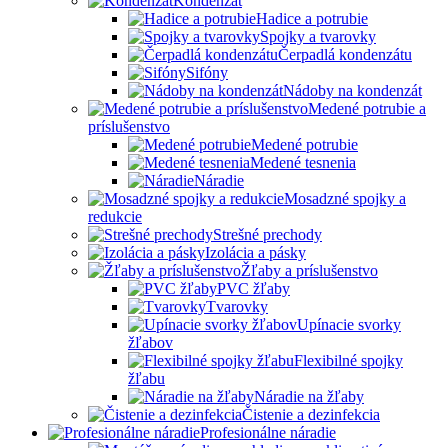
Kondenzát
Hadice a potrubie
Spojky a tvarovky
Čerpadlá kondenzátu
Sifóny
Nádoby na kondenzát
Medené potrubie a
príslušenstvo
Medené potrubie
Medené tesnenia
Náradie
Mosadzné spojky a
redukcie
Strešné prechody
Izolácia a pásky
Žľaby a príslušenstvo
PVC žľaby
Tvarovky
Upínacie svorky
žľabov
Flexibilné spojky
žľabu
Náradie na žľaby
Čistenie a dezinfekcia
Profesionálne náradie