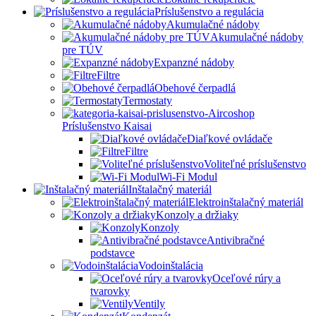
Príslušenstvo a regulácia
Akumulačné nádoby
Akumulačné nádoby
pre TÚV
Expanzné nádoby
Filtre
Obehové čerpadlá
Termostaty
Príslušenstvo Kaisai
Diaľkové ovládače
Filtre
Voliteľné príslušenstvo
Wi-Fi Modul
Inštalačný materiál
Elektroinštalačný materiál
Konzoly a držiaky
Konzoly
Antivibračné
podstavce
Vodoinštalácia
Oceľové rúry a
tvarovky
Ventily