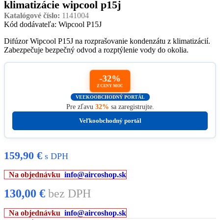
klimatizácie wipcool p15j
Katalógové číslo:
1141004
Kód dodávateľa: Wipcool P15J
Difúzor Wipcool P15J na rozprašovanie kondenzátu z klimatizácií.
Zabezpečuje bezpečný odvod a rozptýlenie vody do okolia.
-32%
Z CENY MOC
VEĽKOOBCHODNÝ PORTÁL
Pre zľavu
32%
sa zaregistrujte.
Veľkoobchodný portál
159,90
€
s DPH
Na objednávku
info@aircoshop.sk
130,00
€
bez DPH
Na objednávku
info@aircoshop.sk