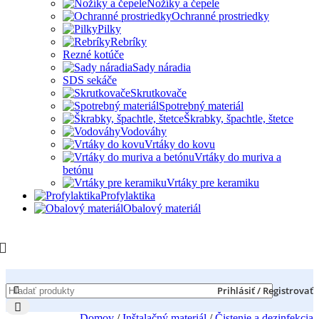
Nožíky a čepele
Ochranné prostriedky
Pilky
Rebríky
Rezné kotúče
Sady náradia
SDS sekáče
Skrutkovače
Spotrebný materiál
Škrabky, špachtle, štetce
Vodováhy
Vrtáky do kovu
Vrtáky do muriva a
betónu
Vrtáky pre keramiku
Profylaktika
Obalový materiál
Prihlásiť / Registrovať
Domov
/
Inštalačný materiál
/
Čistenie a dezinfekcia