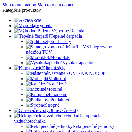
Skip to navigation
Skip to main content
Kategórie produktov
Akcie
Výpredaj
Výhodné Balenia
Tepelné čerpadlá
Split – sety
S integrovanou
nádržou TUV
Monoblok
Vysokokapacitné
Klimatizácie
Nástenné
NOVINKA NORDIC
Multisplit
Kanálové
Mobilné
Parapetné
Podlahové
Stropné
Ohrievače vody
Rekuperácie a
vzduchotechnika
Rekuperačné jednotky
Lokálne rekuperácie