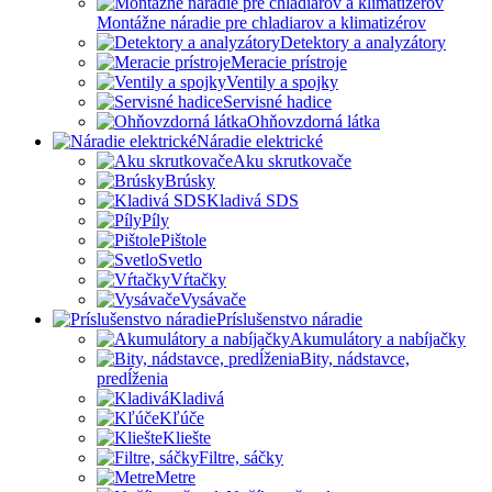
Montážne náradie pre chladiarov a klimatizérov
Detektory a analyzátory
Meracie prístroje
Ventily a spojky
Servisné hadice
Ohňovzdorná látka
Náradie elektrické
Aku skrutkovače
Brúsky
Kladivá SDS
Píly
Pištole
Svetlo
Vŕtačky
Vysávače
Príslušenstvo náradie
Akumulátory a nabíjačky
Bity, nádstavce,
predĺženia
Kladivá
Kľúče
Kliešte
Filtre, sáčky
Metre