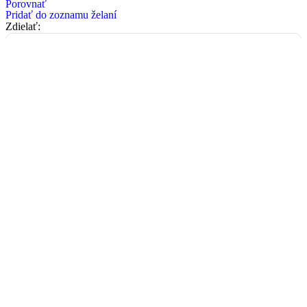
Porovnať
Pridať do zoznamu želaní
Zdielať:
Vyzdvihnite na odbernom
mieste - Priemyselná 4, 921
01 Piešťany
Záruka 2 ROKY
Zdarma
Doručenie kuriérom do
30kg
do 24 - 48 hod
od 6,50€
Paletová preprava nad
30kg
do 24 - 48 hod
Nad 400€ zdarma