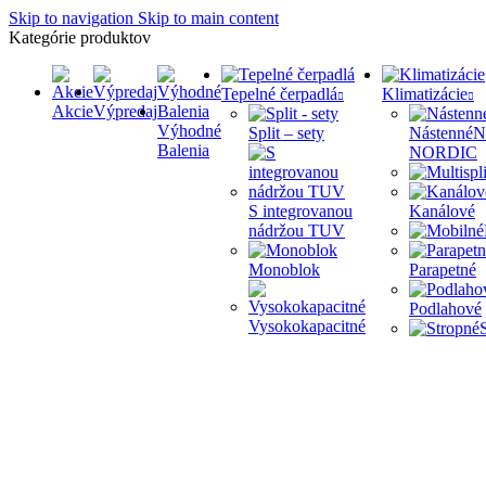
Skip to navigation
Skip to main content
Kategórie produktov
Tepelné čerpadlá
Klimatizácie
Akcie
Výpredaj
Výhodné
Split – sety
Nástenné
N
Balenia
NORDIC
S integrovanou
Kanálové
nádržou TUV
Monoblok
Parapetné
Podlahové
Vysokokapacitné