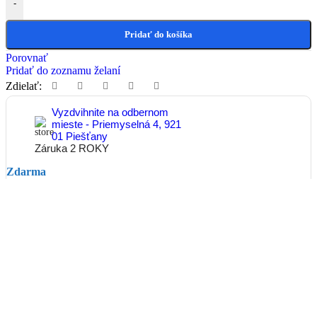
-
Pridať do košíka
Porovnať
Pridať do zoznamu želaní
Zdielať:
Vyzdvihnite na odbernom
mieste - Priemyselná 4, 921
01 Piešťany
Záruka 2 ROKY
Zdarma
Doručenie kuriérom do
30kg
do 24 - 48 hod
od 6,50€
Paletová preprava nad
30kg
do 24 - 48 hod