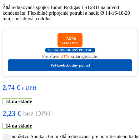
Žltá redukovaná spojka 16mm Rodigas TS16RU na odvod
kondenzátu. Flexibilné pripojenie potrubí a hadíc Ø 14-16-18-20
mm, spoľahlivá a odolná.
-24%
Z CENY MOC
VEĽKOOBCHODNÝ PORTÁL
Pre zľavu
24%
sa zaregistrujte.
Veľkoobchodný portál
2,74
€
s DPH
14 na sklade
2,23
€
bez DPH
14 na sklade
množstvo Spojka 16mm žltá redukovaná pre potrubie alebo had