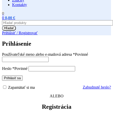
Značky
Kontakty
0
0
0,00
€
Hľadať
Prihlásiť / Registrovať
Prihlásenie
Používateľské meno alebo e-mailová adresa
*
Povinné
Heslo
*
Povinné
Prihlásiť sa
Zabudnuté heslo?
Zapamätať si ma
ALEBO
Registrácia