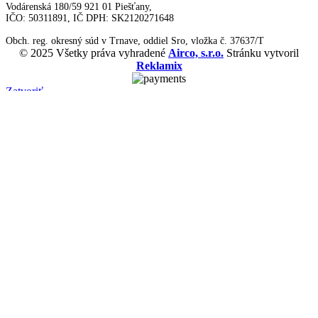
Vodárenská 180/59 921 01 Piešťany,
IČO: 50311891, IČ DPH: SK2120271648
Obch. reg. okresný súd v Trnave, oddiel Sro, vložka č. 37637/T
© 2025 Všetky práva vyhradené
Airco, s.r.o.
Stránku vytvoril
Reklamix
Zatvoriť
Menu
Kategórie
Akcie
Výpredaj
Výhodné Balenia
Tepelné Čerpadlá
Split – sety
S integrovanou
nádržou TUV
Monoblok