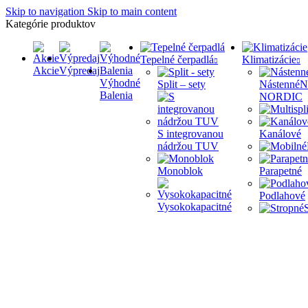
Skip to navigation
Skip to main content
Kategórie produktov
Tepelné čerpadlá
Klimatizácie
Akcie
Výpredaj
Výhodné
Split – sety
Nástenné
N
Balenia
NORDIC
S integrovanou
Kanálové
nádržou TUV
Monoblok
Parapetné
Podlahové
Vysokokapacitné